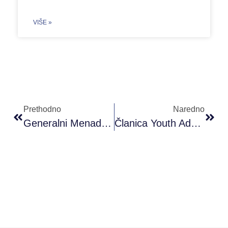
VIŠE »
Prethodno
Naredno
Generalni Menadžer PRONI Centra Panelista Na Prvoj CIVILKI
Članica Youth Advisory Board-A Govorila Na Panelu O Rodnoj Ravnopravnosti