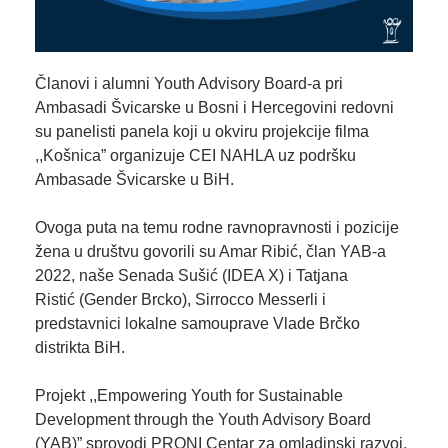
Članovi i alumni Youth Advisory Board-a pri
Ambasadi Švicarske u Bosni i Hercegovini
redovni
su panelisti panela koji u okviru projekcije filma
,,Košnica” organizuje
CEI NAHLA
uz podršku
Ambasade Švicarske u BiH.
Ovoga puta na temu rodne ravnopravnosti i pozicije
žena u društvu govorili su Amar Ribić, član YAB-a
2022, naše Senada Sušić (IDEA X) i
Tatjana
Ristić
(
Gender Brcko
), Sirrocco Messerli i
predstavnici lokalne samouprave
Vlade Brčko
distrikta BiH
.
P
rojekt ,,Empowering Youth for Sustainable
Development through the Youth Advisory Board
(YAB)” sprovodi PRONI Centar za omladinski razvoj,