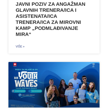
JAVNI POZIV ZA ANGAŽMAN
GLAVNIH TRENERA/ICA I
ASISTENATA/ICA
TRENERA/ICA ZA MIROVNI
KAMP „PODMLAĐIVANJE
MIRA“
VIŠE »