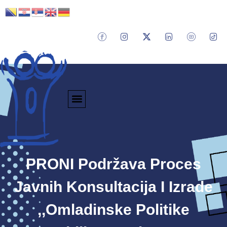
PRONI Podržava Proces
Javnih Konsultacija I Izrade
,,Omladinske Politike