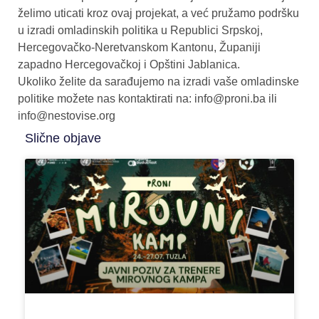
želimo uticati kroz ovaj projekat, a već pružamo podršku
u izradi omladinskih politika u Republici Srpskoj,
Hercegovačko-Neretvanskom Kantonu, Županiji
zapadno Hercegovačkoj i Opštini Jablanica.
Ukoliko želite da sarađujemo na izradi vaše omladinske
politike možete nas kontaktirati na: info@proni.ba ili
info@nestovise.org
Slične objave