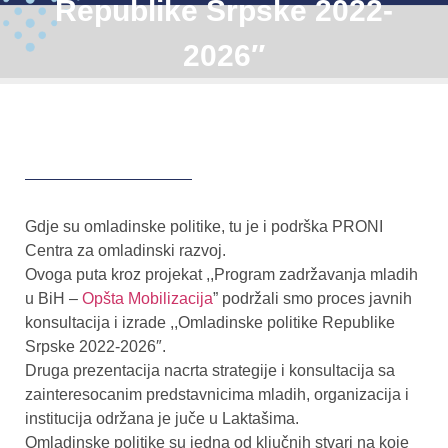
Republike Srpske 2022-
2026″
Gdje su omladinske politike, tu je i podrška PRONI
Centra za omladinski razvoj.
Ovoga puta kroz projekat ,,Program zadržavanja mladih
u BiH –
Opšta Mobilizacija
” podržali smo proces javnih
konsultacija i izrade ,,Omladinske politike Republike
Srpske 2022-2026″.
Druga prezentacija nacrta strategije i konsultacija sa
zainteresocanim predstavnicima mladih, organizacija i
institucija održana je juče u Laktašima.
Omladinske politike su jedna od ključnih stvari na koje