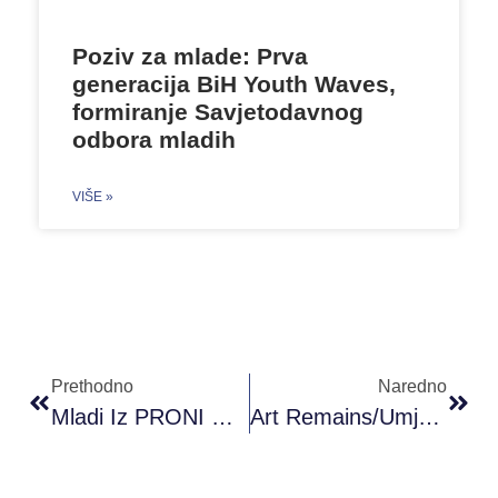
Poziv za mlade: Prva
generacija BiH Youth Waves,
formiranje Savjetodavnog
odbora mladih
VIŠE »
Prethodno
Naredno
Mladi Iz PRONI Centra Na Treningu U Sutomoru
Art Remains/Umjetnost Ostaje U Gradačcu