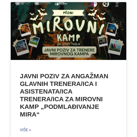
JAVNI POZIV ZA ANGAŽMAN
GLAVNIH TRENERA/ICA I
ASISTENATA/ICA
TRENERA/ICA ZA MIROVNI
KAMP „PODMLAĐIVANJE
MIRA“
VIŠE »