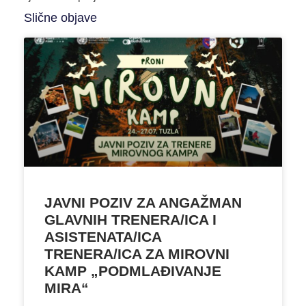
Slične objave
JAVNI POZIV ZA ANGAŽMAN
GLAVNIH TRENERA/ICA I
ASISTENATA/ICA
TRENERA/ICA ZA MIROVNI
KAMP „PODMLAĐIVANJE
MIRA“