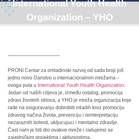
International Youth Health
Organization – YHO
PRONI Centar za omladinski razvoj od sada broji još
jedno novo članstvo u internacionalnim mrežama –
ovoga puta u
International Youth Health Organization.
Jedan od naših ciljeva je, između ostalog, promocija
zdravi životnih stilova, a YHO je mreža organizacija koje
rade na osiguravanju dobrobiti mladih kroz promociju
zdravog načina života, prevenciju i reinterpretaciju
nezaraznih bolesti, ukljucujuci i mentalno zdravlje.
Čast nam je biti dio ovakve mreže i radujemo se
zajedničkim projektima i aktivnostima.