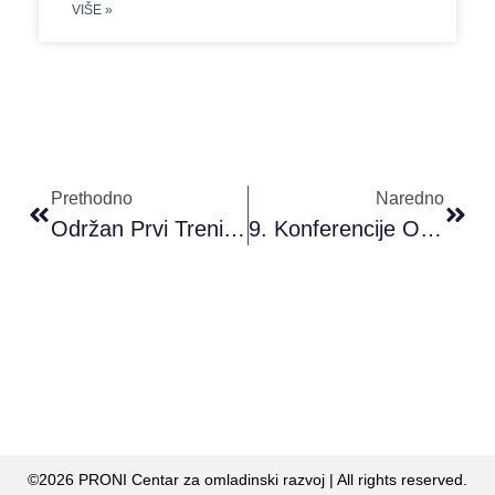
VIŠE »
Prethodno
Naredno
Održan Prvi Trening Projekta ,,Art Remains/Umjetnost Ostaje” U Sarajevu
9. Konferencije O Evropskoj Politici Alkohola U Oslu
©2026 PRONI Centar za omladinski razvoj | All rights reserved.