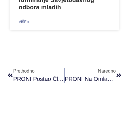
odbora mladih
VIŠE »
Prethodno
Naredno
PRONI Postao Članica International Youth Health Organization – YHO
PRONI Na Omladinskoj Razmjeni ,,𝐍𝐞𝐰 𝐈𝐧𝐧𝐨𝐯𝐚𝐭𝐢𝐨𝐧𝐬 𝐨𝐟 𝐁𝐮𝐬𝐢𝐧𝐞𝐬𝐬 𝐔𝐩𝐒𝐮𝐦𝐦𝐚𝐫𝐲” U Manchesteru