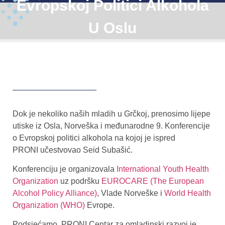
Evropskoj Politici Alkohola
U Oslu
Dok je nekoliko naših mladih u Grčkoj, prenosimo lijepe
utiske iz Osla, Norveška i međunarodne 9. Konferencije
o Evropskoj politici alkohola na kojoj je ispred
PRONI učestvovao
Seid Subašić
.
Konferenciju je organizovala
International Youth Health
Organization
uz podršku
EUROCARE (The European
Alcohol Policy Alliance)
, Vlade Norveške i
World Health
Organization (WHO)
Evrope.
Podsjećamo, PRONI Centar za omladinski razvoj je