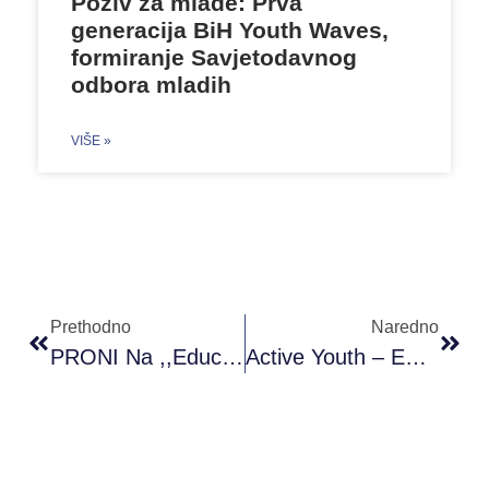
Poziv za mlade: Prva
generacija BiH Youth Waves,
formiranje Savjetodavnog
odbora mladih
VIŠE »
Prethodno
Naredno
PRONI Na ,,Educ@te Workshop-U” U Beogradu, Srbija
Active Youth – ECO Walk