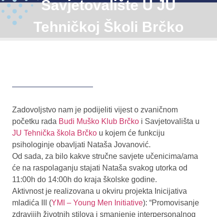
Savjetovalište U JU
Tehničkoj Školi Brčko
Zadovoljstvo nam je podijeliti vijest o zvaničnom
početku rada
Budi Muško Klub Brčko
i Savjetovališta u
JU Tehnička škola Brčko
u kojem će funkciju
psihologinje obavljati Nataša Jovanović.
Od sada, za bilo kakve stručne savjete učenicima/ama
će na raspolaganju stajati Nataša svakog utorka od
11:00h do 14:00h do kraja školske godine.
Aktivnost je realizovana u okviru projekta Inicijativa
mladića III (
YMI – Young Men Initiative
): “Promovisanje
zdravijih životnih stilova i smanjenje interpersonalnog