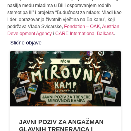
nasilja među mladima u BiH osporavanjem rodnih
stereotipa III” i projekta “Budućnost za mlade: Mladi kao
lideri obrazovanja životnih vještina na Balkanu”, koji
podržava Vlada Švicarske,
Fondation – OAK
,
Austrian
Development Agency
i
CARE International Balkans
.
Slične objave
JAVNI POZIV ZA ANGAŽMAN
GLAVNIH TRENERA/ICA I