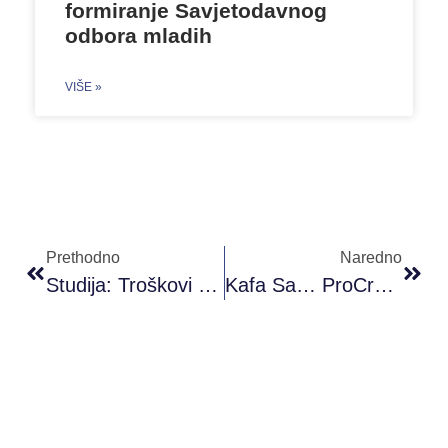
formiranje Savjetodavnog
odbora mladih
VIŠE »
Prethodno
Naredno
Studija: Troškovi Visokog Obrazovanja U BiH
Kafa Sa… ProCredit Bank – Poziv Za Mlade Iz Sarajeva