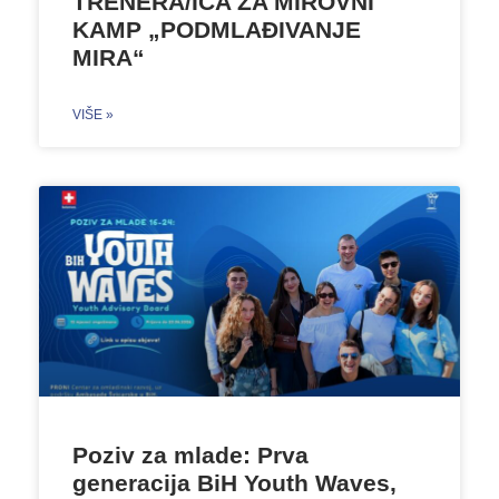
TRENERA/ICA ZA MIROVNI
KAMP „PODMLAĐIVANJE
MIRA“
VIŠE »
Poziv za mlade: Prva
generacija BiH Youth Waves,