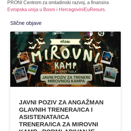
PRONI Centrom za omladinski razvoj, a finansira
Evropska unija u Bosni i Hercegovini
EuResurs
.
Slične objave
JAVNI POZIV ZA ANGAŽMAN
GLAVNIH TRENERA/ICA I
ASISTENATA/ICA
TRENERA/ICA ZA MIROVNI