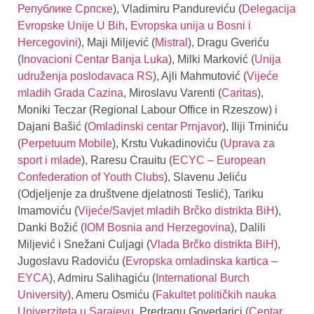
Републике Српске
), Vladimiru Pandureviću (
Delegacija
Evropske Unije U Bih
,
Evropska unija u Bosni i
Hercegovini
), Maji Miljević (
Mistral
), Dragu Gveriću
(
Inovacioni Centar Banja Luka
), Milki Marković (
Unija
udruženja poslodavaca RS
), Ajli Mahmutović (
Vijeće
mladih Grada Cazina
, Miroslavu Varenti (
Caritas
),
Moniki Teczar (Regional Labour Office in Rzeszow) i
Dajani Bašić (
Omladinski centar Prnjavor
), Iliji Trniniću
(
Perpetuum Mobile
), Krstu Vukadinoviću (
Uprava za
sport i mlade
), Raresu Crauitu (
ECYC – European
Confederation of Youth Clubs
), Slavenu Jeliću
(Odjeljenje za društvene djelatnosti Teslić), Tariku
Imamoviću (
Vijeće/Savjet mladih Brčko distrikta BiH
),
Danki Božić (
IOM Bosnia and Herzegovina
), Dalili
Miljević i Snežani Culjagi (
Vlada Brčko distrikta BiH
),
Jugoslavu Radoviću (
Evropska omladinska kartica –
EYCA
), Admiru Salihagiću (
International Burch
University
), Ameru Osmiću (
Fakultet političkih nauka
Univerziteta u Sarajevu
, Predragu Govedarici (
Centar