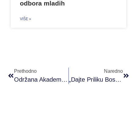
odbora mladih
VIŠE »
Prethodno
Naredno
Održana Akademija Omladinskog Aktivizma U Banja Luci
„Dajte Priliku Bosni I Hercegovini“ – Poruka Za Mlade Na Međunarodnoj Ekspertskoj Konferenciji