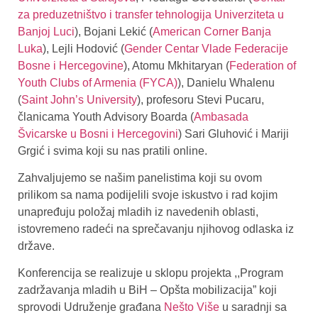
za preduzetništvo i transfer tehnologija Univerziteta u
Banjoj Luci
), Bojani Lekić (
American Corner Banja
Luka
), Lejli Hodović (
Gender Centar Vlade Federacije
Bosne i Hercegovine
), Atomu Mkhitaryan (
Federation of
Youth Clubs of Armenia (FYCA)
), Danielu Whalenu
(
Saint John’s University
), profesoru Stevi Pucaru,
članicama Youth Advisory Boarda (
Ambasada
Švicarske u Bosni i Hercegovini
) Sari Gluhović i Mariji
Grgić i svima koji su nas pratili online.
Zahvaljujemo se našim panelistima koji su ovom
prilikom sa nama podijelili svoje iskustvo i rad kojim
unapređuju položaj mladih iz navedenih oblasti,
istovremeno radeći na sprečavanju njihovog odlaska iz
države.
Konferencija se realizuje u sklopu projekta ,,Program
zadržavanja mladih u BiH – Opšta mobilizacija” koji
sprovodi Udruženje građana
Nešto Više
u saradnji sa