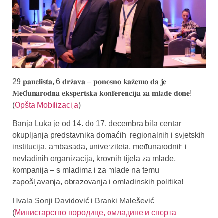
29 𝐩𝐚𝐧𝐞𝐥𝐢𝐬𝐭𝐚, 6 𝐝𝐫𝐳̌𝐚𝐯𝐚 – 𝐩𝐨𝐧𝐨𝐬𝐧𝐨 𝐤𝐚𝐳̌𝐞𝐦𝐨 𝐝𝐚 𝐣𝐞
𝐌𝐞đ𝐮𝐧𝐚𝐫𝐨𝐝𝐧𝐚 𝐞𝐤𝐬𝐩𝐞𝐫𝐭𝐬𝐤𝐚 𝐤𝐨𝐧𝐟𝐞𝐫𝐞𝐧𝐜𝐢𝐣𝐚 𝐳𝐚 𝐦𝐥𝐚𝐝𝐞 𝐝𝐨𝐧𝐞!
(
Opšta Mobilizacija
)
Banja Luka je od 14. do 17. decembra bila centar
okupljanja predstavnika domaćih, regionalnih i svjetskih
institucija, ambasada, univerziteta, međunarodnih i
nevladinih organizacija, krovnih tijela za mlade,
kompanija – s mladima i za mlade na temu
zapošljavanja, obrazovanja i omladinskih politika!
Hvala Sonji Davidović i Branki Malešević
(
Министарство породице, омладине и спорта