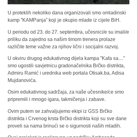
U proteklih nekoliko dana organizovali smo omladinski
kamp ”KAMPanja” koji je okupio mlade iz cijele BiH.
U periodu od 23. do 27. septembra, učesnici/e su imali/e
priliku da zajedno sa našim timom trenera prolaze
različite teme važne za njihov lični i socijalni razvoj.
U okviru drugog edukativnog dijela kampa ”Kafa sa…”
smo ugostili savjetnicu gradonačelnika Brčko distrikta,
Admiru Ramić i urednika web portala Otisak.ba, Adisa
Mujdanovića.
Osim edukativnog sadržaja, za naše učesnike/ce smo
pripremili i mnogo igara, takmičenja i zabave.
Ovim putem se zahvaljujemo ekipi iz GSS Brčko
distrikta i Crvenog krsta Brčko distrikta koji su sve dane
proveli sa nama brinući se o sigurnosti naših mladih.