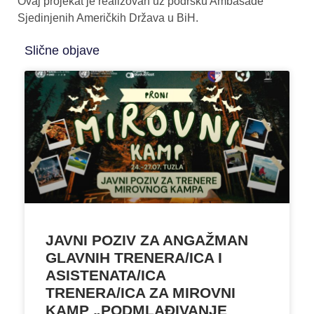
Ovaj projekat je realizovan uz podršku Ambasade
Sjedinjenih Američkih Država u BiH.
Slične objave
JAVNI POZIV ZA ANGAŽMAN
GLAVNIH TRENERA/ICA I
ASISTENATA/ICA
TRENERA/ICA ZA MIROVNI
KAMP „PODMLAĐIVANJE