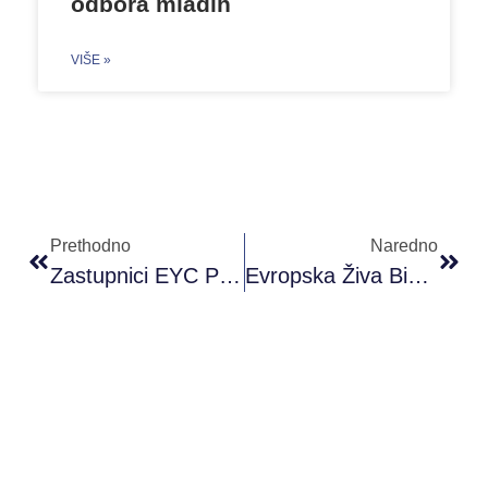
odbora mladih
VIŠE »
Prethodno
Naredno
Zastupnici EYC Programa U Grčkoj
Evropska Živa Biblioteka Implementirana U Solunu, Grčka