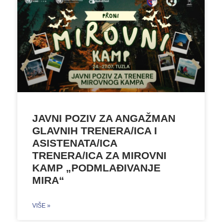
JAVNI POZIV ZA ANGAŽMAN
GLAVNIH TRENERA/ICA I
ASISTENATA/ICA
TRENERA/ICA ZA MIROVNI
KAMP „PODMLAĐIVANJE
MIRA“
VIŠE »