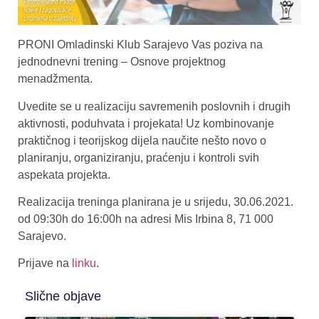
PRONI Omladinski Klub Sarajevo Vas poziva na
jednodnevni trening – Osnove projektnog
menadžmenta.
Uvedite se u realizaciju savremenih poslovnih i drugih
aktivnosti, poduhvata i projekata! Uz kombinovanje
praktičnog i teorijskog dijela naučite nešto novo o
planiranju, organiziranju, praćenju i kontroli svih
aspekata projekta.
Realizacija treninga planirana je u srijedu, 30.06.2021.
od 09:30h do 16:00h na adresi Mis Irbina 8, 71 000
Sarajevo.
Prijave na
linku
.
Slične objave