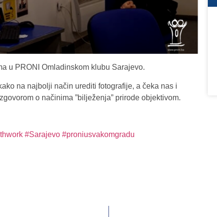
ima u PRONI Omladinskom klubu Sarajevo.
ko na najbolji način urediti fotografije, a čeka nas i
azgovorom o načinima ”bilježenja” prirode objektivom.
thwork
#Sarajevo
#proniusvakomgradu