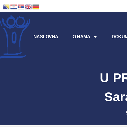
NASLOVNA
O NAMA
DOKUM
U P
Sar