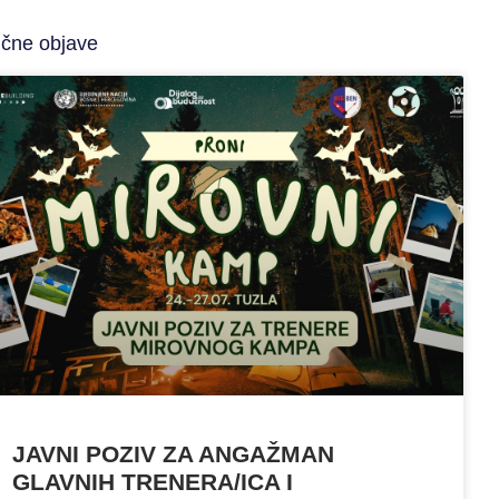
ične objave
JAVNI POZIV ZA ANGAŽMAN
GLAVNIH TRENERA/ICA I