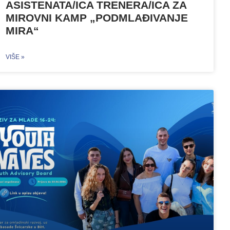
ASISTENATA/ICA TRENERA/ICA ZA
MIROVNI KAMP „PODMLAĐIVANJE
MIRA“
VIŠE »