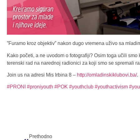
”Furamo kroz objektiv” nakon dugo vremena uživo sa mlad
Kako početi, a ne uvodom o fotografiji? Osim toga učili smo ka
terenski rad na narednoj radionici za koji smo se spremali r
Join us na adresi Mis Irbina 8 –
http://omladinskiklubovi.ba/
.
#PRONI
#proniyouth
#POK
#youthclub
#youthactivism
#you
Prethodno