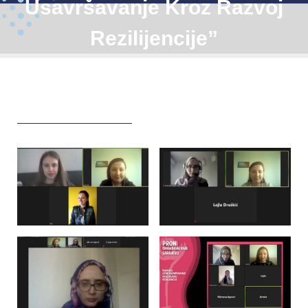
Usavršavanje Kroz Razvoj
Rezilijencije”