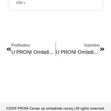
VIŠE »
Prethodno
Naredno
U PRONI Omladinskom Klubu Mostar Održana Radionica ”Storytelling I Samoprezentacija
U PRONI Omladinskom Klubu Banja Luka Održane Tri Radionice ”Obuke Digitalnog Marketinga”
©2026 PRONI Centar za omladinski razvoj | All rights reserved.