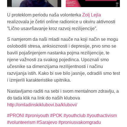
U proteklom periodu naša volonterka
Zolj Lejla
realizovala je četiri online radionice u okviru aktivnosti
”Lično usavršavanje kroz razvoj rezilijencije”.
S namjerom da naši mladi nauče na koji način se mogu
osloboditi stresa, anksioznosti i depresije, prvo smo se
bavili pojašnjenjem nastanka pojma rezilijencije, te
njene važnosti za svakog pojedinca. Upoznali smo
učesnike sa dimenzijama rezilijentnosti i načinu
razvijanja istih. Kako bi sve bilo jasnije, odradili smo test
i izmjerili karakteristike upitnika.
Nastavljamo raditi na sebi i svom mentalnom zdravlju, a
do tada klik na link do naših klubova
http://omladinskiklubovi.ba/klubovi/
#PRONI
#proniyouth
#POK
#youthclub
#youthactivism
#volunteerism
#Sarajevo
#proniusvakomgradu