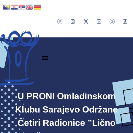
U PRONI Omladinskom
Klubu Sarajevo Održane
Četiri Radionice ”Lično