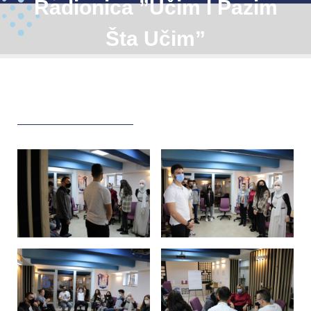
Radionica ”Učim I Pazim
Šta Učim”