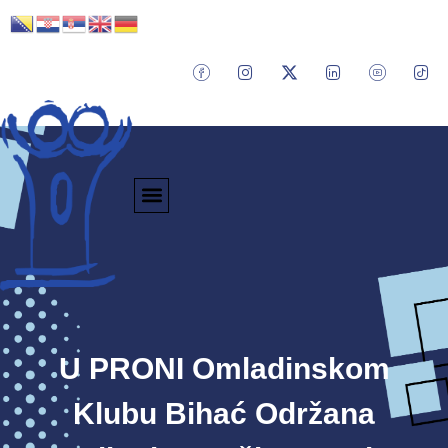
U PRONI Omladinskom
Klubu Bihać Održana