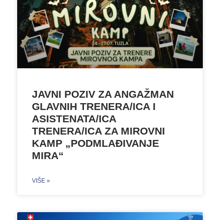
JAVNI POZIV ZA ANGAŽMAN
GLAVNIH TRENERA/ICA I
ASISTENATA/ICA
TRENERA/ICA ZA MIROVNI
KAMP „PODMLAĐIVANJE
MIRA“
VIŠE »