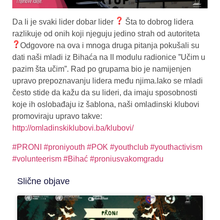
Da li je svaki lider dobar lider
Šta to dobrog lidera
razlikuje od onih koji njeguju jedino strah od autoriteta
Odgovore na ova i mnoga druga pitanja pokušali su
dati naši mladi iz Bihaća na II modulu radionice ”Učim u
pazim šta učim”. Rad po grupama bio je namijenjen
upravo prepoznavanju lidera među njima.Iako se mladi
često stide da kažu da su lideri, da imaju sposobnosti
koje ih oslobađaju iz šablona, naši omladinski klubovi
promoviraju upravo takve:
http://omladinskiklubovi.ba/klubovi/
#PRONI
#proniyouth
#POK
#youthclub
#youthactivism
#volunteerism
#Bihać
#proniusvakomgradu
Slične objave