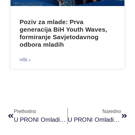
Poziv za mlade: Prva
generacija BiH Youth Waves,
formiranje Savjetodavnog
odbora mladih
VIŠE »
Prethodno
Naredno
U PRONI Omladinskom Klubu Kalesija Održana Radionica O Omladinskom Aktivizmu I Politikama
U PRONI Omladinskom Klubu Cazin Održana Radionica ”Be Yourself”