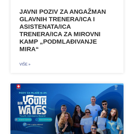
JAVNI POZIV ZA ANGAŽMAN
GLAVNIH TRENERA/ICA I
ASISTENATA/ICA
TRENERA/ICA ZA MIROVNI
KAMP „PODMLAĐIVANJE
MIRA“
VIŠE »