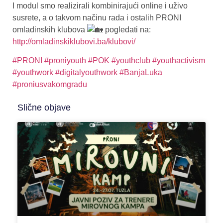
I modul smo realizirali kombinirajući online i uživo
susrete, a o takvom načinu rada i ostalih PRONI
omladinskih klubova
pogledati na:
http://omladinskiklubovi.ba/klubovi/
#PRONI
#proniyouth
#POK
#youthclub
#youthactivism
#youthwork
#digitalyouthwork
#BanjaLuka
#proniusvakomgradu
Slične objave