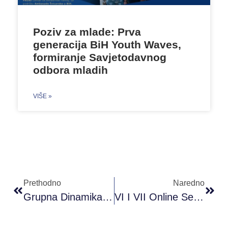
Poziv za mlade: Prva
generacija BiH Youth Waves,
formiranje Savjetodavnog
odbora mladih
VIŠE »
Prethodno
Naredno
Grupna Dinamika – Aida Pašić
VI I VII Online Sesija Obuke ‘Vještine Zapošljivosti’