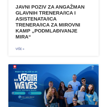
JAVNI POZIV ZA ANGAŽMAN
GLAVNIH TRENERA/ICA I
ASISTENATA/ICA
TRENERA/ICA ZA MIROVNI
KAMP „PODMLAĐIVANJE
MIRA“
VIŠE »