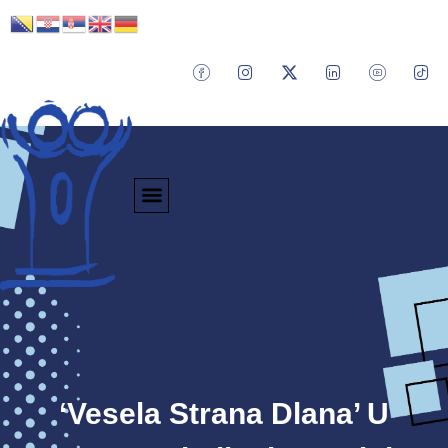
‘Vesela Strana Dlana’ U