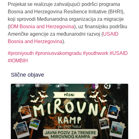
Projekat se realizuje zahvaljujući podršci programa
Bosnia and Herzegovina Resilience Initiative (BHRI),
koji sprovodi Međunarodna organizacija za migracije
(
IOM Bosnia and Herzegovina
), uz finansijsku podršku
Američke agencije za međunarodni razvoj (
USAID
Bosnia and Herzegovina
).
#proniyouth
#proniusvakomgradu
#youthwork
#USAID
#IOMBIH
Slične objave