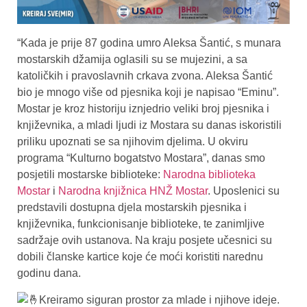
“Kada je prije 87 godina umro Aleksa Šantić, s munara
mostarskih džamija oglasili su se mujezini, a sa
katoličkih i pravoslavnih crkava zvona. Aleksa Šantić
bio je mnogo više od pjesnika koji je napisao “Eminu”.
Mostar je kroz historiju iznjedrio veliki broj pjesnika i
književnika, a mladi ljudi iz Mostara su danas iskoristili
priliku upoznati se sa njihovim djelima. U okviru
programa “Kulturno bogatstvo Mostara”, danas smo
posjetili mostarske biblioteke:
Narodna biblioteka
Mostar
i
Narodna knjižnica HNŽ Mostar
. Uposlenici su
predstavili dostupna djela mostarskih pjesnika i
književnika, funkcionisanje biblioteke, te zanimljive
sadržaje ovih ustanova. Na kraju posjete učesnici su
dobili članske kartice koje će moći koristiti narednu
godinu dana.
Kreiramo siguran prostor za mlade i njihove ideje.