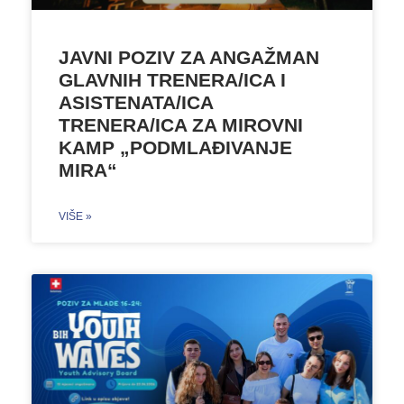
JAVNI POZIV ZA ANGAŽMAN
GLAVNIH TRENERA/ICA I
ASISTENATA/ICA
TRENERA/ICA ZA MIROVNI
KAMP „PODMLAĐIVANJE
MIRA“
VIŠE »