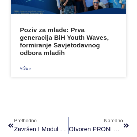
Poziv za mlade: Prva
generacija BiH Youth Waves,
formiranje Savjetodavnog
odbora mladih
VIŠE »
Prethodno
Naredno
Završen I Modul PRONI Akademije Omladinskog Rada B+ Nivo
Otvoren PRONI Omladinski Klub U Bihaću