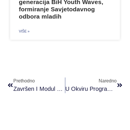
generacija BiH Youth Waves,
formiranje Savjetodavnog
odbora mladih
VIŠE »
Prethodno
Naredno
Završen I Modul PRONI Akademije Omladinskog Rada B Nivo
U Okviru Programa “Kulturno Bogatstvo Mostara” Posjećene Su Mostarske Biblioteke