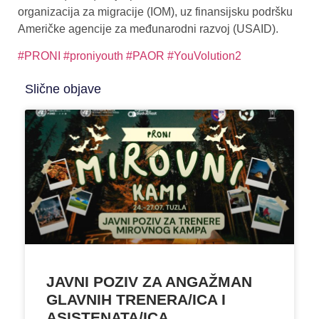
organizacija za migracije (IOM), uz finansijsku podršku
Američke agencije za međunarodni razvoj (USAID).
#PRONI
#proniyouth
#PAOR
#YouVolution2
Slične objave
JAVNI POZIV ZA ANGAŽMAN
GLAVNIH TRENERA/ICA I
ASISTENATA/ICA