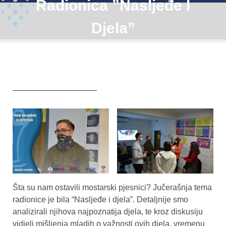
Radionica ”Nasljeđe I
Djela”
Šta su nam ostavili mostarski pjesnici? Jučerašnja tema
radionice je bila “Nasljeđe i djela”. Detaljnije smo
analizirali njihova najpoznatija djela, te kroz diskusiju
vidjeli mišljenja mladih o važnosti ovih djela, vremenu