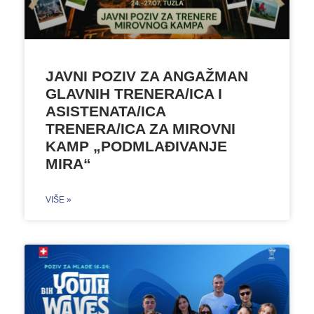
JAVNI POZIV ZA ANGAŽMAN
GLAVNIH TRENERA/ICA I
ASISTENATA/ICA
TRENERA/ICA ZA MIROVNI
KAMP „PODMLAĐIVANJE
MIRA“
VIŠE »