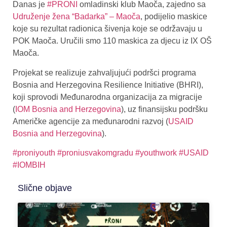
Danas je
#PRONI
omladinski klub Maoča, zajedno sa
Udruženje žena “Badarka” – Maoča
, podijelio maskice
koje su rezultat radionica šivenja koje se održavaju u
POK Maoča. Uručili smo 110 maskica za djecu iz IX OŠ
Maoča.
Projekat se realizuje zahvaljujući podršci programa
Bosnia and Herzegovina Resilience Initiative (BHRI),
koji sprovodi Međunarodna organizacija za migracije
(
IOM Bosnia and Herzegovina
), uz finansijsku podršku
Američke agencije za međunarodni razvoj (
USAID
Bosnia and Herzegovina
).
#proniyouth
#proniusvakomgradu
#youthwork
#USAID
#IOMBIH
Slične objave