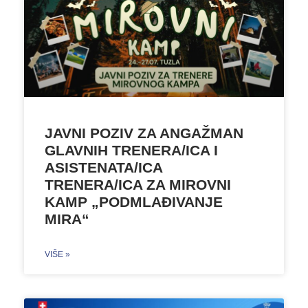
JAVNI POZIV ZA ANGAŽMAN
GLAVNIH TRENERA/ICA I
ASISTENATA/ICA
TRENERA/ICA ZA MIROVNI
KAMP „PODMLAĐIVANJE
MIRA“
VIŠE »