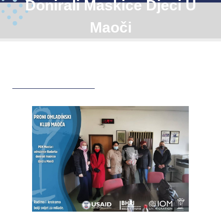
Donirali Maskice Djeci U
Maoči