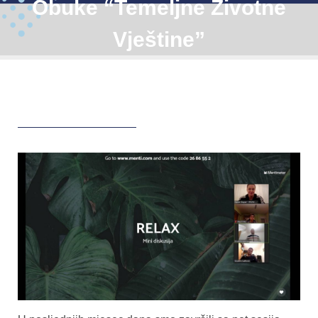
Obuke “Temeljne Životne
Vještine”