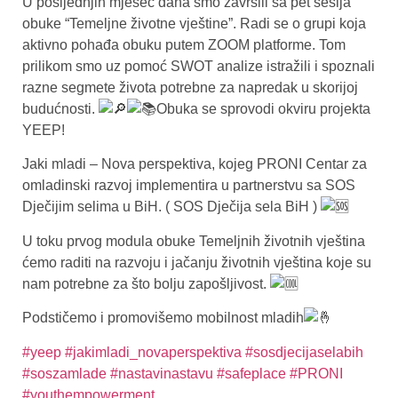
U posljednjih mjesec dana smo završili sa pet sesija
obuke “Temeljne životne vještine”. Radi se o grupi koja
aktivno pohađa obuku putem ZOOM platforme. Tom
prilikom smo uz pomoć SWOT analize istražili i spoznali
razne segmete života potrebne za napredak u skorijoj
budućnosti.
Obuka se sprovodi okviru projekta
YEEP!
Jaki mladi – Nova perspektiva, kojeg PRONI Centar za
omladinski razvoj implementira u partnerstvu sa SOS
Dječijim selima u BiH. ( SOS Dječija sela BiH )
U toku prvog modula obuke Temeljnih životnih vještina
ćemo raditi na razvoju i jačanju životnih vještina koje su
nam potrebne za što bolju zapošljivost.
Podstičemo i promovišemo mobilnost mladih
#yeep
#jakimladi_novaperspektiva
#sosdjecijaselabih
#soszamlade
#nastavinastavu
#safeplace
#PRONI
#youthempowerment