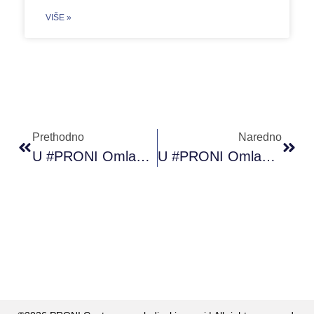
VIŠE »
Prethodno
Naredno
U #PRONI Omladinskom Klubu Sarajevo Održana Je Online Radionica Digitalni Marketing
U #PRONI Omladinskom Klubu Sarajevo Održana Je Radionica HTML & CSS Za Početnike