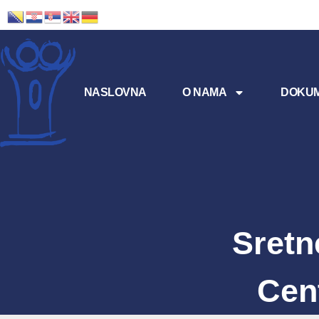
NASLOVNA
O NAMA
DOKUM
Sretn
Cen