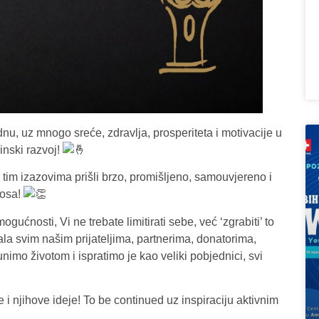
u, uz mnogo sreće, zdravlja, prosperiteta i motivacije u
nski razvoj!
u tim izazovima prišli brzo, promišljeno, samouvjereno i
nosa!
ućnosti, Vi ne trebate limitirati sebe, već ‘zgrabiti’ to
ala svim našim prijateljima, partnerima, donatorima,
nimo životom i ispratimo je kao veliki pobjednici, svi
 i njihove ideje! To be continued uz inspiraciju aktivnim