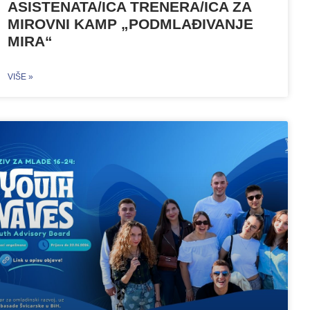
ASISTENATA/ICA TRENERA/ICA ZA
MIROVNI KAMP „PODMLAĐIVANJE
MIRA“
VIŠE »