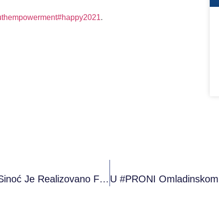
uthempowerment
#happy2021
.
U #PRONI Omladinskom Klubu Maoča Sinoć Je Realizovano Filmsko Veče