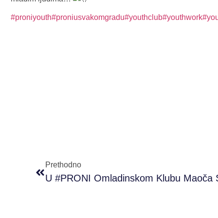
#proniyouth
#proniusvakomgradu
#youthclub
#youthwork
#yo
Prethodno