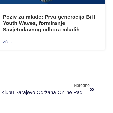
Poziv za mlade: Prva generacija BiH
Youth Waves, formiranje
Savjetodavnog odbora mladih
VIŠE »
Naredno
U #PRONI Omladinskom Klubu Sarajevo Održana Online Radionica ”Medijska Pismenost”