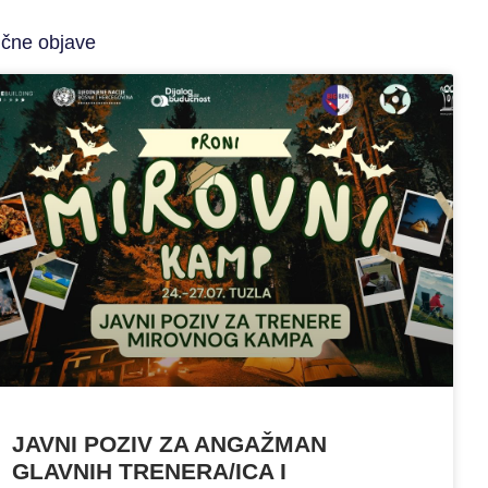
ične objave
JAVNI POZIV ZA ANGAŽMAN
GLAVNIH TRENERA/ICA I