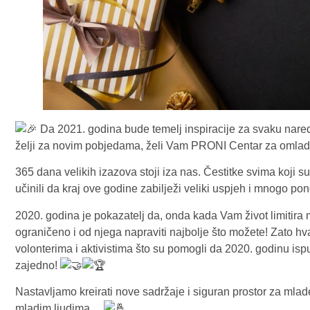
Da 2021. godina bude temelj inspiracije za svaku naredn
želji za novim pobjedama, želi Vam PRONI Centar za omladi
365 dana velikih izazova stoji iza nas. Čestitke svima koji s
učinili da kraj ove godine zabilježi veliki uspjeh i mnogo po
2020. godina je pokazatelj da, onda kada Vam život limitira mog
ograničeno i od njega napraviti najbolje što možete! Zato hv
volonterima i aktivistima što su pomogli da 2020. godinu ispu
zajedno!
Nastavljamo kreirati nove sadržaje i siguran prostor za mlade
mladim ljudima…