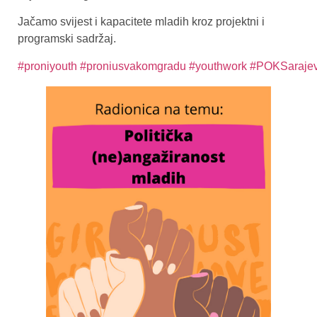
Jačamo svijest i kapacitete mladih kroz projektni i
programski sadržaj.
#proniyouth
#proniusvakomgradu
#youthwork
#POKSaraje