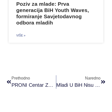
Poziv za mlade: Prva
generacija BiH Youth Waves,
formiranje Savjetodavnog
odbora mladih
VIŠE »
Prethodno
Naredno
PRONI Centar Za Omladisnki Razvoj Organizuje Info Sesiju “2M: Mladi I Mobilnost” 18.12.2020.
Mladi U BiH Nisu Pasivni!