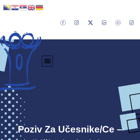
Poziv Za Učesnike/ce –