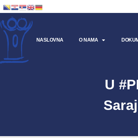
NASLOVNA
O NAMA
DOKUM
U #P
Sara