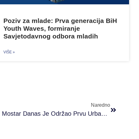
Poziv za mlade: Prva generacija BiH
Youth Waves, formiranje
Savjetodavnog odbora mladih
VIŠE »
Naredno
#PRONI Omladinski Klub Mostar Danas Je Održao Prvu Urbanu Šetnju StreetarTura