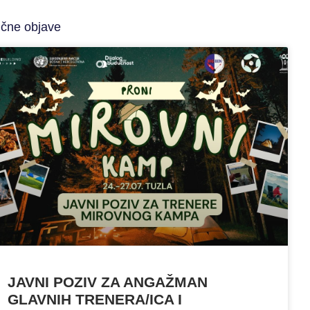
ične objave
JAVNI POZIV ZA ANGAŽMAN
GLAVNIH TRENERA/ICA I