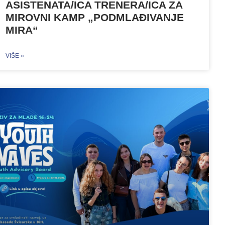
ASISTENATA/ICA TRENERA/ICA ZA
MIROVNI KAMP „PODMLAĐIVANJE
MIRA“
VIŠE »