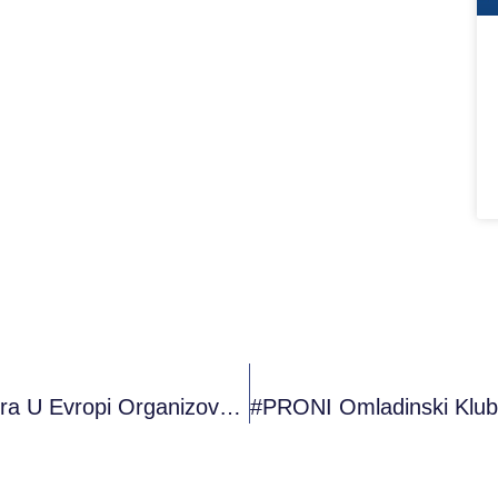
PRONI Je Povodom Promocije IT Sektora U Evropi Organizovao #meetandcode Online Radionicu