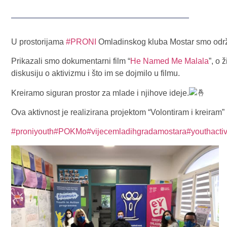
U prostorijama
#PRONI
Omladinskog kluba Mostar smo održ
Prikazali smo dokumentarni film “
He Named Me Malala
”, o 
diskusiju o aktivizmu i što im se dojmilo u filmu.
Kreiramo siguran prostor za mlade i njihove ideje.
Ova aktivnost je realizirana projektom “Volontiram i kreiram”
#proniyouth
#POKMo
#vijecemladihgradamostara
#youthacti