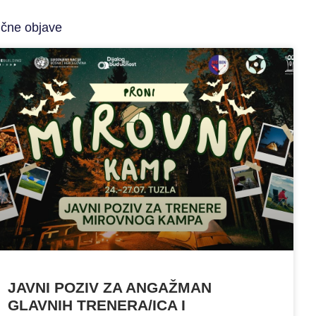
ične objave
JAVNI POZIV ZA ANGAŽMAN
GLAVNIH TRENERA/ICA I