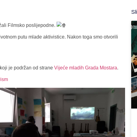
Sl
ali Filmsko poslijepodne.
životnom putu mlade aktivistice. Nakon toga smo otvorili
 koji je podržan od strane
Vijeće mladih Grada Mostara
.
vism