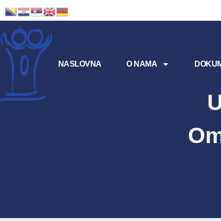
NASLOVNA
O NAMA
DOKUM
U
Om