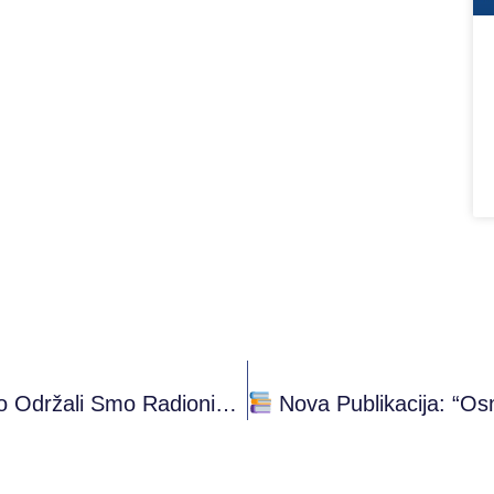
U #PRONI Omladinskom Klubu Sarajevo Održali Smo Radionicu Bonjour France
Nova Publikacija: “Osnove 