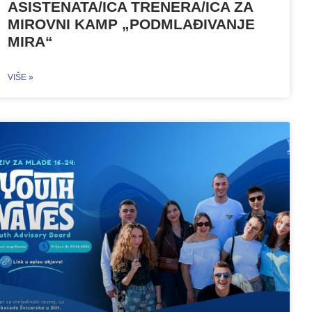
ASISTENATA/ICA TRENERA/ICA ZA
MIROVNI KAMP „PODMLAĐIVANJE
MIRA“
VIŠE »