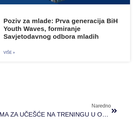
Poziv za mlade: Prva generacija BiH
Youth Waves, formiranje
Savjetodavnog odbora mladih
VIŠE »
Naredno
POZIV MLADIM OSOBAMA ZA UČEŠĆE NA TRENINGU U OKVIRU PROJEKTA “YEEP! JAKI MLADI – NOVA PERSPEKTIVA