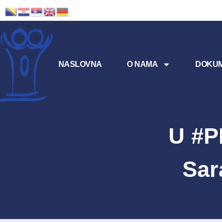
NASLOVNA
O NAMA
DOKUM
U #P
Sar