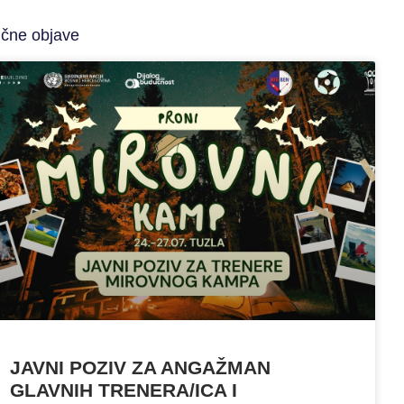
ične objave
JAVNI POZIV ZA ANGAŽMAN
GLAVNIH TRENERA/ICA I