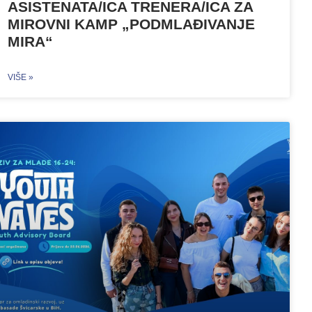
ASISTENATA/ICA TRENERA/ICA ZA
MIROVNI KAMP „PODMLAĐIVANJE
MIRA“
VIŠE »