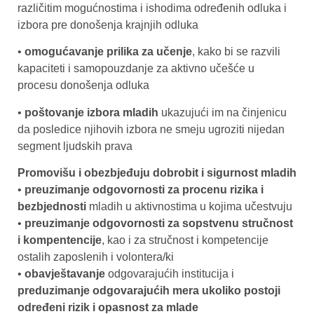
različitim mogućnostima i ishodima određenih odluka i
izbora pre donošenja krajnjih odluka
•
omogućavanje prilika za učenje
, kako bi se razvili
kapaciteti i samopouzdanje za aktivno učešće u
procesu donošenja odluka
•
poštovanje izbora mladih
ukazujući im na činjenicu
da posledice njihovih izbora ne smeju ugroziti nijedan
segment ljudskih prava
Promovišu i obezbjeđuju dobrobit i sigurnost mladih
•
preuzimanje odgovornosti za procenu rizika i
bezbjednosti
mladih u aktivnostima u kojima učestvuju
•
preuzimanje odgovornosti za sopstvenu stručnost
i kompentencije
, kao i za stručnost i kompetencije
ostalih zaposlenih i volontera/ki
•
obavještavanje
odgovarajućih institucija i
preduzimanje odgovarajućih mera ukoliko postoji
određeni rizik i opasnost za mlade