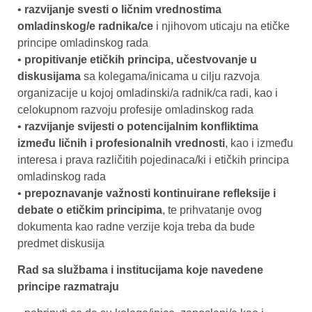
•
razvijanje svesti o ličnim vrednostima
omladinskog/e radnika/ce
i njihovom uticaju na etičke
principe omladinskog rada
•
propitivanje etičkih principa, učestvovanje u
diskusijama
sa kolegama/inicama u cilju razvoja
organizacije u kojoj omladinski/a radnik/ca radi, kao i
celokupnom razvoju profesije omladinskog rada
•
razvijanje svijesti o potencijalnim konfliktima
između ličnih i profesionalnih vrednosti
, kao i između
interesa i prava različitih pojedinaca/ki i etičkih principa
omladinskog rada
•
prepoznavanje važnosti kontinuirane refleksije i
debate o etičkim principima
, te prihvatanje ovog
dokumenta kao radne verzije koja treba da bude
predmet diskusija
Rad sa službama i institucijama koje navedene
principe razmatraju