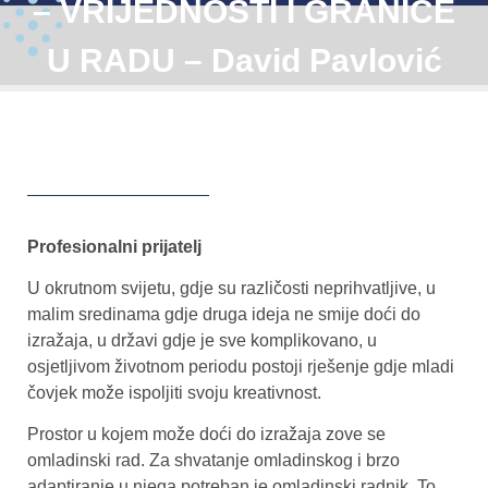
– VRIJEDNOSTI I GRANICE
U RADU – David Pavlović
Profesionalni prijatelj
U okrutnom svijetu, gdje su različosti neprihvatljive, u
malim sredinama gdje druga ideja ne smije doći do
izražaja, u državi gdje je sve komplikovano, u
osjetljivom životnom periodu postoji rješenje gdje mladi
čovjek može ispoljiti svoju kreativnost.
Prostor u kojem može doći do izražaja zove se
omladinski rad. Za shvatanje omladinskog i brzo
adaptiranje u njega potreban je omladinski radnik. To