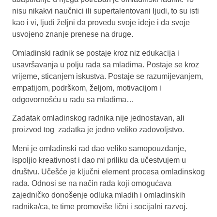
nisu nikakvi naučnici ili supertalentovani ljudi, to su isti
kao i vi, ljudi željni da provedu svoje ideje i da svoje
usvojeno znanje prenese na druge.
Omladinski radnik se postaje kroz niz edukacija i
usavršavanja u polju rada sa mladima. Postaje se kroz
vrijeme, sticanjem iskustva. Postaje se razumijevanjem,
empatijom, podrškom, željom, motivacijom i
odgovornošću u radu sa mladima…
Zadatak omladinskog radnika nije jednostavan, ali
proizvod tog zadatka je jedno veliko zadovoljstvo.
Meni je omladinski rad dao veliko samopouzdanje,
ispoljio kreativnost i dao mi priliku da učestvujem u
društvu. Učešće je ključni element procesa omladinskog
rada. Odnosi se na način rada koji omogućava
zajedničko donošenje odluka mladih i omladinskih
radnika/ca, te time promoviše lični i socijalni razvoj.