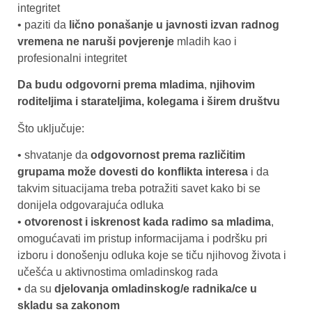
integritet
• paziti da
lično ponašanje u javnosti izvan radnog
vremena ne naruši povjerenje
mladih kao i
profesionalni integritet
Da budu odgovorni prema mladima
,
njihovim
roditeljima i starateljima, kolegama i širem društvu
Što uključuje:
• shvatanje da
odgovornost prema različitim
grupama može dovesti do konflikta interesa
i da
takvim situacijama treba potražiti savet kako bi se
donijela odgovarajuća odluka
•
otvorenost i iskrenost kada radimo sa mladima
,
omogućavati im pristup informacijama i podršku pri
izboru i donošenju odluka koje se tiču njihovog života i
učešća u aktivnostima omladinskog rada
• da su
djelovanja omladinskog/e radnika/ce u
skladu sa zakonom