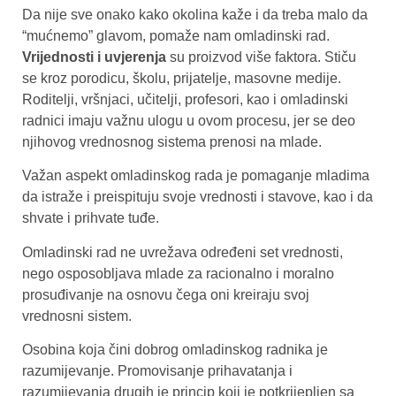
Da nije sve onako kako okolina kaže i da treba malo da
“mućnemo” glavom, pomaže nam omladinski rad.
Vrijednosti i uvjerenja
su proizvod više faktora. Stiču
se kroz porodicu, školu, prijatelje, masovne medije.
Roditelji, vršnjaci, učitelji, profesori, kao i omladinski
radnici imaju važnu ulogu u ovom procesu, jer se deo
njihovog vrednosnog sistema prenosi na mlade.
Važan aspekt omladinskog rada je pomaganje mladima
da istraže i preispituju svoje vrednosti i stavove, kao i da
shvate i prihvate tuđe.
Omladinski rad ne uvrežava određeni set vrednosti,
nego osposobljava mlade za racionalno i moralno
prosuđivanje na osnovu čega oni kreiraju svoj
vrednosni sistem.
Osobina koja čini dobrog omladinskog radnika je
razumijevanje. Promovisanje prihavatanja i
razumijevanja drugih je princip koji je potkrijepljen sa