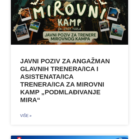
JAVNI POZIV ZA ANGAŽMAN
GLAVNIH TRENERA/ICA I
ASISTENATA/ICA
TRENERA/ICA ZA MIROVNI
KAMP „PODMLAĐIVANJE
MIRA“
VIŠE »