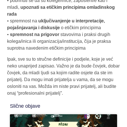
• pobrinuti se da su kolege/inice, zaposleni/e kao i
mladi,
upoznati sa etičkim principima omladinskog
rada
• spremnost na
uključivanjenje u interpretacije,
pojašnjavanja i diskusije
o etičkim principima
•
spremnost na prigovor
stavovima i praksi drugih
kolega/inica ili organizacija/institucija, čija je praksa
suprotna navedenim etičkim principima
Ipak, sve su to stručne definicije i podjele, koje je već
neko unaprijed zapisao. Važno je da bude čovjek, dobar
čovjek, da mladi ljudi sa kojim radite osjete da ste im
prijatelj. Da mogu imati prijatelja u vama, da se mogu
osloniti na vas. Možda im niste pravi prijatelj, ali budite
onaj “profesionalni prijatelj”.
Slične objave