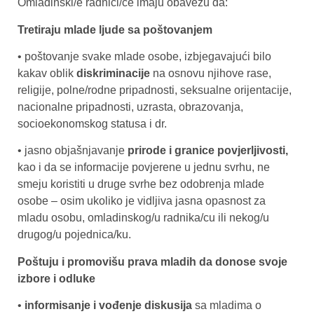
Omladinski/e radnici/ce imaju obavezu da:
Tretiraju mlade ljude sa poštovanjem
• poštovanje svake mlade osobe, izbjegavajući bilo
kakav oblik
diskriminacije
na osnovu njihove rase,
religije, polne/rodne pripadnosti, seksualne orijentacije,
nacionalne pripadnosti, uzrasta, obrazovanja,
socioekonomskog statusa i dr.
• jasno objašnjavanje
prirode i granice povjerljivosti,
kao i da se informacije povjerene u jednu svrhu, ne
smeju koristiti u druge svrhe bez odobrenja mlade
osobe – osim ukoliko je vidljiva jasna opasnost za
mladu osobu, omladinskog/u radnika/cu ili nekog/u
drugog/u pojednica/ku.
Poštuju i promovišu prava mladih da donose svoje
izbore i odluke
•
informisanje i vođenje diskusija
sa mladima o