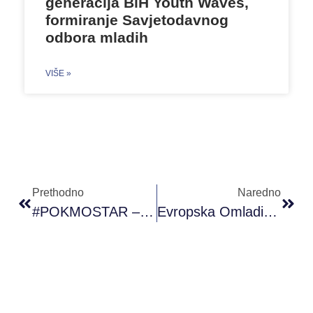
generacija BiH Youth Waves,
formiranje Savjetodavnog
odbora mladih
VIŠE »
Prethodno
Naredno
#POKMOSTAR – “Media True / False”
Evropska Omladinska Kartica Uskoro Dostupna Mladima U BiH