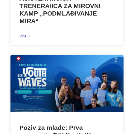
TRENERA/ICA ZA MIROVNI
KAMP „PODMLAĐIVANJE
MIRA“
VIŠE »
Poziv za mlade: Prva