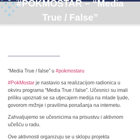
#POKMOSTAR – “Media
True / False”
“Media True / false” u
#pokmostaru
#PokMostar
je nastavio sa realizacijom radionica u
okviru programa “Media True / false”. Učesnici su imali
priliku upoznati se sa utjecajem medija na mlade ljude,
govorom mržnje i pravilima ponašanja na internetu.
Zahvaljujemo se učesnicima na prisustvu i aktivnom
učešću u radu.
Ove aktivnosti organizuju se u sklopu projekta