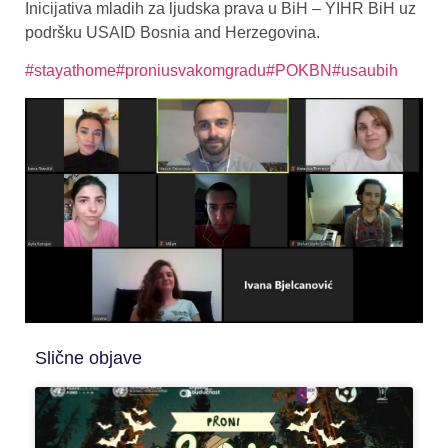
Inicijativa mladih za ljudska prava u BiH – YIHR BiH uz
podršku USAID Bosnia and Herzegovina.
#stayathome
#proniusvakomgradu
#POKBN
#usaubih
Slične objave