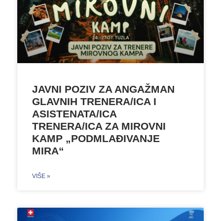
JAVNI POZIV ZA ANGAŽMAN
GLAVNIH TRENERA/ICA I
ASISTENATA/ICA
TRENERA/ICA ZA MIROVNI
KAMP „PODMLAĐIVANJE
MIRA“
VIŠE »