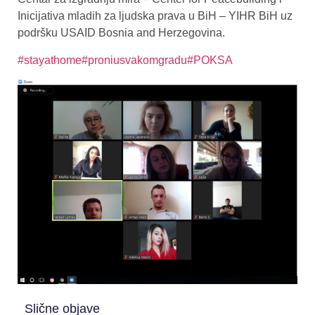
Inicijativa mladih za ljudska prava u BiH – YIHR BiH uz
podršku USAID Bosnia and Herzegovina.
#stayathome
#proniusvakomgradu
#POKSA
Slične objave