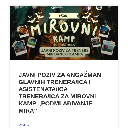
JAVNI POZIV ZA ANGAŽMAN
GLAVNIH TRENERA/ICA I
ASISTENATA/ICA
TRENERA/ICA ZA MIROVNI
KAMP „PODMLAĐIVANJE
MIRA“
VIŠE »