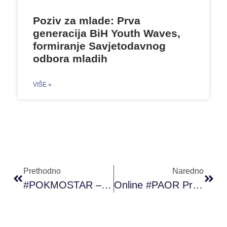
Poziv za mlade: Prva
generacija BiH Youth Waves,
formiranje Savjetodavnog
odbora mladih
VIŠE »
Prethodno
Naredno
#POKMOSTAR – Časovi Konverzacijskog Engleskog
Online #PAOR Program Sa Učesnicima/cama Iz Bijeljine