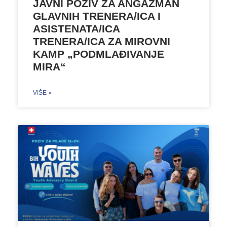
JAVNI POZIV ZA ANGAŽMAN
GLAVNIH TRENERA/ICA I
ASISTENATA/ICA
TRENERA/ICA ZA MIROVNI
KAMP „PODMLAĐIVANJE
MIRA“
VIŠE »