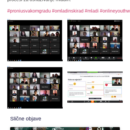
#proniusvakomgradu
#omladinskirad
#mladi
#onlineyouthw
Slične objave