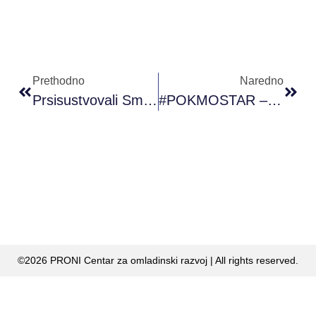
Prethodno
Naredno
Prsisustvovali Smo Prvom Uvodnom Sastanaku Organizacija Članica ECYC – European Confederation Of Youth Clubs
#POKMOSTAR – Online Dnevnik Uma
©2026 PRONI Centar za omladinski razvoj | All rights reserved.