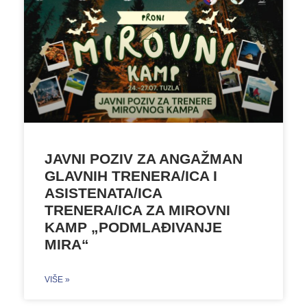
JAVNI POZIV ZA ANGAŽMAN
GLAVNIH TRENERA/ICA I
ASISTENATA/ICA
TRENERA/ICA ZA MIROVNI
KAMP „PODMLAĐIVANJE
MIRA“
VIŠE »