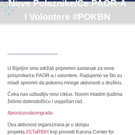
Nove Polaznike/ce PAOR-A
I Volontere #POKBN
U Bijeljini smo održali pripremni sastanak za nove
polaznike/ce PAOR-a i volontere. Radujemo se što su
mladi spremni da pokrenu mnoge aktivnosti u društvu.
Čeka nas uzbudljiv novi ciklus. Novim mladim ljudima
želimo dobrodošlicu i uspješan rad.
#proniusvakomgradu
Ova aktivnost organizirana je u sklopu
projekta
#STaRBiH
koji provodi Karuna Center for