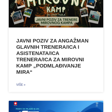
JAVNI POZIV ZA ANGAŽMAN
GLAVNIH TRENERA/ICA I
ASISTENATA/ICA
TRENERA/ICA ZA MIROVNI
KAMP „PODMLAĐIVANJE
MIRA“
VIŠE »