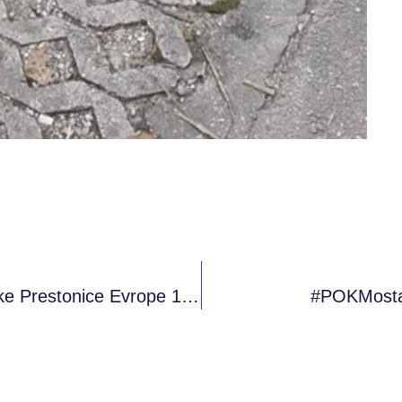
Ceremonija Predavanja Titule Omladinske Prestonice Evrope 13. – 14.12.2019
#POKMostar