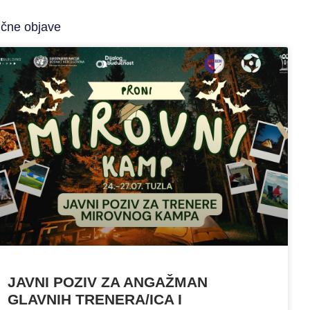
ične objave
JAVNI POZIV ZA ANGAŽMAN
GLAVNIH TRENERA/ICA I