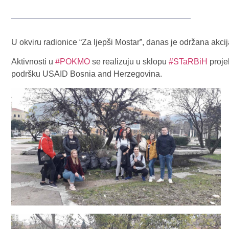
U okviru radionice “Za ljepši Mostar”, danas je održana akcij
Aktivnosti u
#POKMO
se realizuju u sklopu
#STaRBiH
proje
podršku USAID Bosnia and Herzegovina.