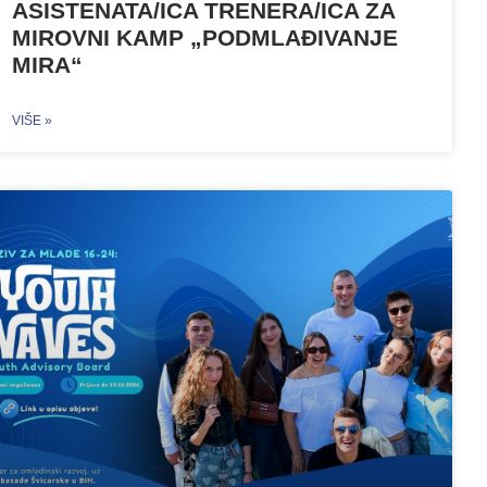
ASISTENATA/ICA TRENERA/ICA ZA
MIROVNI KAMP „PODMLAĐIVANJE
MIRA“
VIŠE »