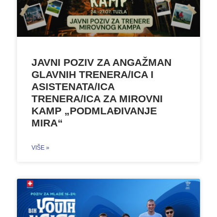
JAVNI POZIV ZA ANGAŽMAN
GLAVNIH TRENERA/ICA I
ASISTENATA/ICA
TRENERA/ICA ZA MIROVNI
KAMP „PODMLAĐIVANJE
MIRA“
VIŠE »