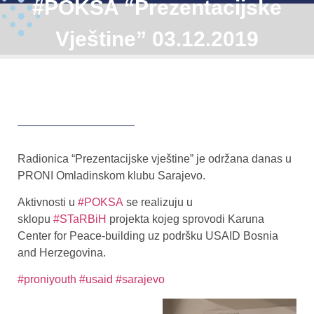
#POKSA “Prezentacijske
Vještine” 03.12.2019
Radionica “Prezentacijske vještine” je održana danas u
PRONI Omladinskom klubu Sarajevo.
Aktivnosti u
#POKSA
se realizuju u
sklopu
#STaRBiH
projekta kojeg sprovodi Karuna
Center for Peace-building uz podršku USAID Bosnia
and Herzegovina.
#proniyouth
#usaid
#sarajevo