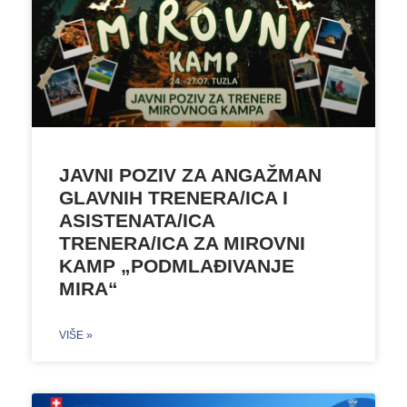
JAVNI POZIV ZA ANGAŽMAN
GLAVNIH TRENERA/ICA I
ASISTENATA/ICA
TRENERA/ICA ZA MIROVNI
KAMP „PODMLAĐIVANJE
MIRA“
VIŠE »