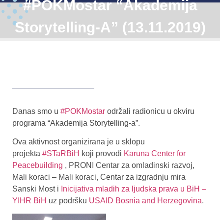
#POKMostar “Akademija
Storytelling-A” (13.11.2019)
Danas smo u
#POKMostar
održali radionicu u okviru
programa “Akademija Storytelling-a”.
Ova aktivnost organizirana je u sklopu
projekta
#STaRBiH
koji provodi
Karuna Center for
Peacebuilding
, PRONI Centar za omladinski razvoj,
Mali koraci – Mali koraci, Centar za izgradnju mira
Sanski Most i
Inicijativa mladih za ljudska prava u BiH –
YIHR BiH
uz podršku
USAID Bosnia and Herzegovina
.