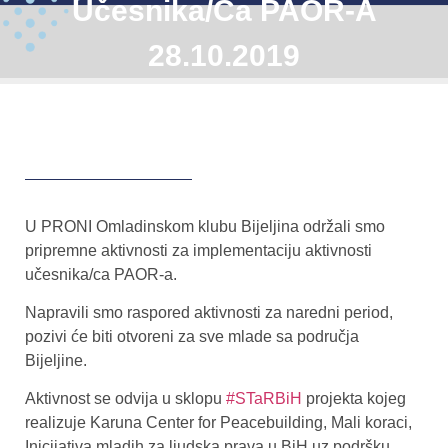
Učesnika/ca PAOR-A
28.10.2019
U PRONI Omladinskom klubu Bijeljina održali smo
pripremne aktivnosti za implementaciju aktivnosti
učesnika/ca PAOR-a.
Napravili smo raspored aktivnosti za naredni period,
pozivi će biti otvoreni za sve mlade sa područja
Bijeljine.
Aktivnost se odvija u sklopu
#STaRBiH
projekta kojeg
realizuje Karuna Center for Peacebuilding, Mali koraci,
Inicijativa mladih za ljudska prava u BiH uz podršku