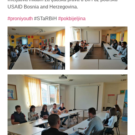
USAID Bosnia and Herzegovina.
#proniyouth
#STaRBiH
#pokbijeljina