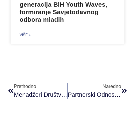
generacija BiH Youth Waves,
formiranje Savjetodavnog
odbora mladih
VIŠE »
Prethodno
Naredno
Menadžeri Društvenih Mreža (24.10.2019)
Partnerski Odnosi U Emotivnim Vezama (28.10.2019)