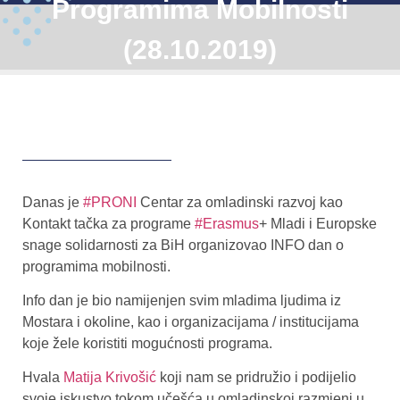
Programima Mobilnosti
(28.10.2019)
Danas je
#PRONI
Centar za omladinski razvoj kao
Kontakt tačka za programe
#Erasmus
+ Mladi i Europske
snage solidarnosti za BiH organizovao INFO dan o
programima mobilnosti.
Info dan je bio namijenjen svim mladima ljudima iz
Mostara i okoline, kao i organizacijama / institucijama
koje žele koristiti mogućnosti programa.
Hvala
Matija Krivošić
koji nam se pridružio i podijelio
svoje iskustvo tokom učešća u omladinskoj razmjeni u