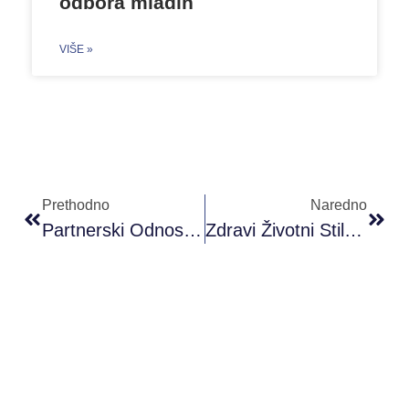
odbora mladih
VIŠE »
Prethodno
Naredno
Partnerski Odnosi U Emotivnim Vezama (28.10.2019)
Zdravi Životni Stilovi (29.10.2019)