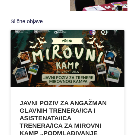
Slične objave
JAVNI POZIV ZA ANGAŽMAN
GLAVNIH TRENERA/ICA I
ASISTENATA/ICA
TRENERA/ICA ZA MIROVNI
KAMP „PODMLAĐIVANJE