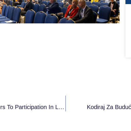
Expert’s Symposium: Access And Barriers To Participation In Learning Mobility Projects – International Youth Work In Germany And The Western Balkan Six
Kodiraj Za Budu