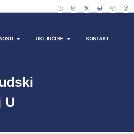
NOSTI
UKLJUČI SE
KONTAKT
udski
j U