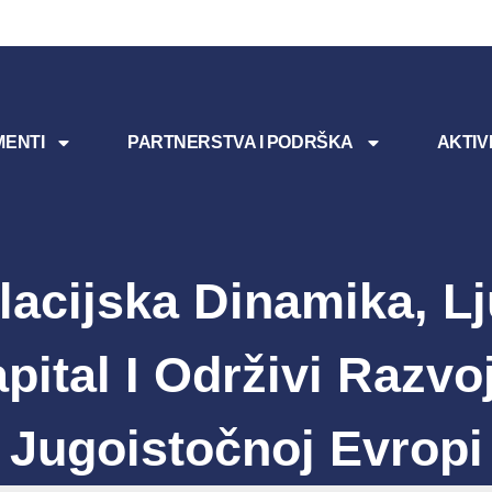
ENTI
PARTNERSTVA I PODRŠKA
AKTIV
acijska Dinamika, Lj
pital I Održivi Razvo
Jugoistočnoj Evropi