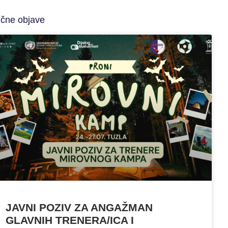
ične objave
JAVNI POZIV ZA ANGAŽMAN
GLAVNIH TRENERA/ICA I