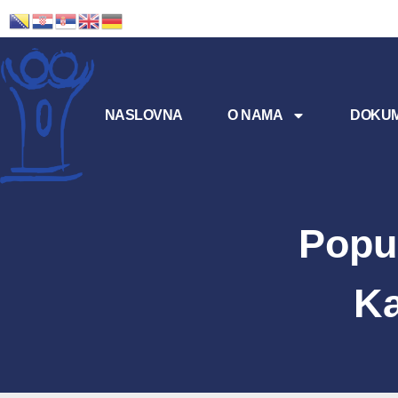
NASLOVNA
O NAMA
DOKUM
Popul
Ka