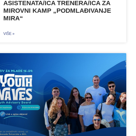
ASISTENATA/ICA TRENERA/ICA ZA
MIROVNI KAMP „PODMLAĐIVANJE
MIRA“
VIŠE »