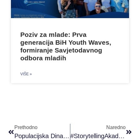
Poziv za mlade: Prva
generacija BiH Youth Waves,
formiranje Savjetodavnog
odbora mladih
VIŠE »
Prethodno
Naredno
Populacijska Dinamika, Ljudski Kapital I Održivi Razvoj U Jugoistočnoj Evropi
#StorytellingAkademija U #POKMostar