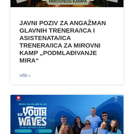
JAVNI POZIV ZA ANGAŽMAN
GLAVNIH TRENERA/ICA I
ASISTENATA/ICA
TRENERA/ICA ZA MIROVNI
KAMP „PODMLAĐIVANJE
MIRA“
VIŠE »