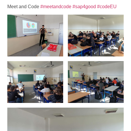
Meet and Code
#meetandcode
#sap4good
#codeEU