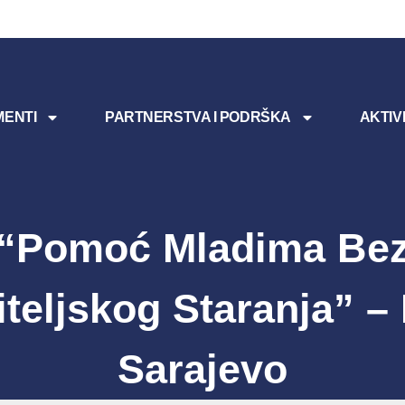
ENTI
PARTNERSTVA I PODRŠKA
AKTIV
“Pomoć Mladima Be
teljskog Staranja” 
Sarajevo