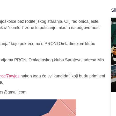
Sl
školce bez roditeljskog staranja. Cilj radionica jeste
 iz “comfort” zone te poticanje mladih na odgovornost i
staranja” koje pokrećemo u PRONI Omladinskom klubu
prostorijama PRONI Omladinskog kluba Sarajevo, adresa Mis
ny.cc/7awjcz
nakon toga će svi kandidati koji budu primljeni
a.
emes@gmail.com