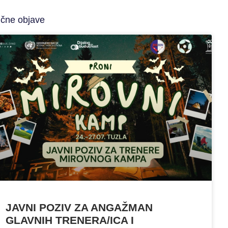
ične objave
JAVNI POZIV ZA ANGAŽMAN
GLAVNIH TRENERA/ICA I