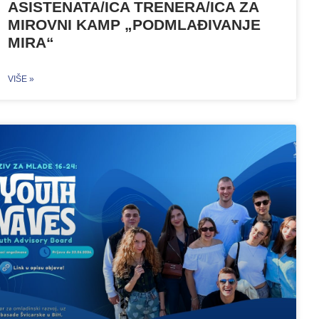
ASISTENATA/ICA TRENERA/ICA ZA
MIROVNI KAMP „PODMLAĐIVANJE
MIRA“
VIŠE »