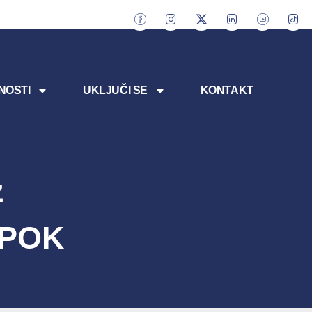
NOSTI
UKLJUČI SE
KONTAKT
z
– POK