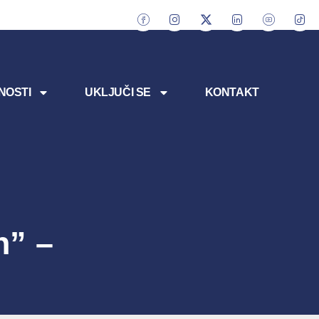
NOSTI
UKLJUČI SE
KONTAKT
h” –