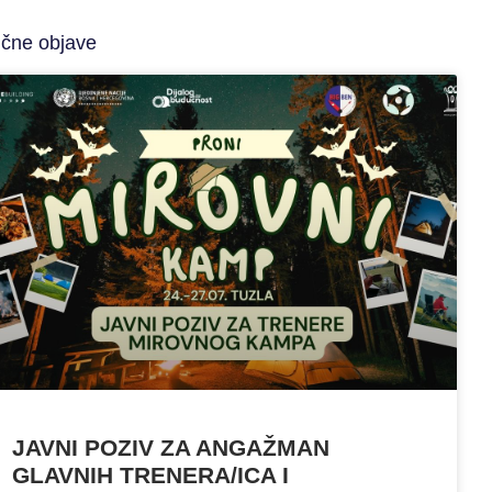
ične objave
JAVNI POZIV ZA ANGAŽMAN
GLAVNIH TRENERA/ICA I