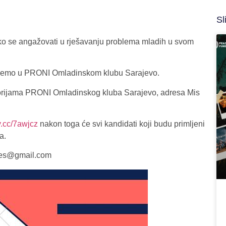
Sl
i kako se angažovati u rješavanju problema mladih u svom
krećemo u PRONI Omladinskom klubu Sarajevo.
rostorijama PRONI Omladinskog kluba Sarajevo, adresa Mis
ny.cc/7awjcz
nakon toga će svi kandidati koji budu primljeni
a.
emes@gmail.com