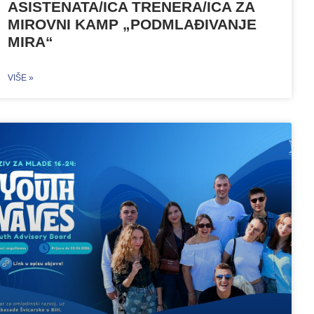
ASISTENATA/ICA TRENERA/ICA ZA
MIROVNI KAMP „PODMLAĐIVANJE
MIRA“
VIŠE »