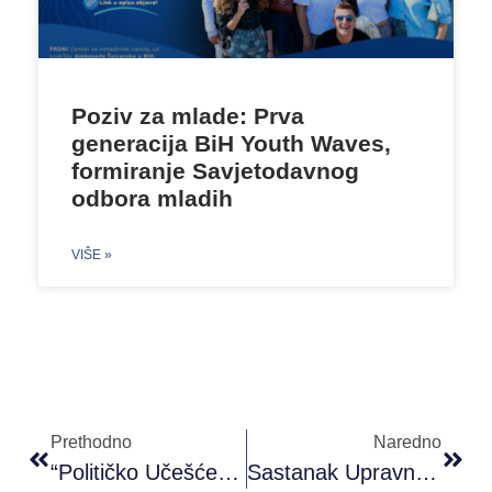
Poziv za mlade: Prva
generacija BiH Youth Waves,
formiranje Savjetodavnog
odbora mladih
VIŠE »
Prethodno
Naredno
“Političko Učešće Mladih” – POK Sarajevo
Sastanak Upravnog Odbora Youth Express Network