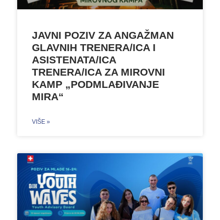
JAVNI POZIV ZA ANGAŽMAN
GLAVNIH TRENERA/ICA I
ASISTENATA/ICA
TRENERA/ICA ZA MIROVNI
KAMP „PODMLAĐIVANJE
MIRA“
VIŠE »