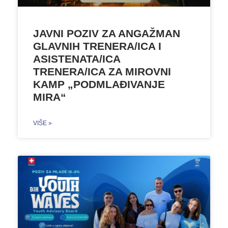
JAVNI POZIV ZA ANGAŽMAN
GLAVNIH TRENERA/ICA I
ASISTENATA/ICA
TRENERA/ICA ZA MIROVNI
KAMP „PODMLAĐIVANJE
MIRA“
VIŠE »