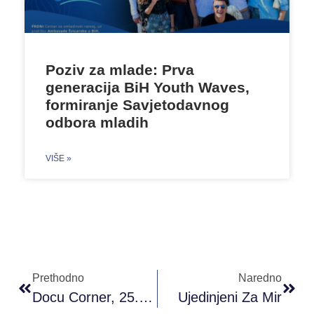
Poziv za mlade: Prva
generacija BiH Youth Waves,
formiranje Savjetodavnog
odbora mladih
VIŠE »
Prethodno
Naredno
Docu Corner, 25. Sarajevo Film Festival 17.08 – 23.08.2019
Ujedinjeni Za Mir