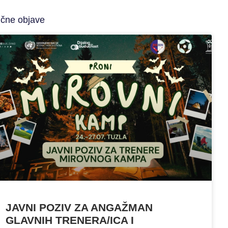
ične objave
JAVNI POZIV ZA ANGAŽMAN
GLAVNIH TRENERA/ICA I