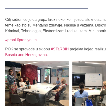
Cilj radionice je da grupa kroz nekoliko mjeseci stekne sam
teme kao što su Mentalno zdravlje, Nasilje u vezama, Diskrim
Kriminal, Tehnologija, Ekstremizam i radikalizam, Mir i pom
#proni
#proniyouth
POK se sprovode u sklopu
#STaRBiH
projekta kojeg realiz
Bosnia and Herzegovina
.