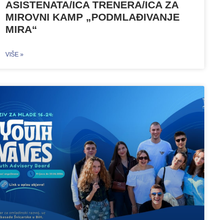
ASISTENATA/ICA TRENERA/ICA ZA
MIROVNI KAMP „PODMLAĐIVANJE
MIRA“
VIŠE »