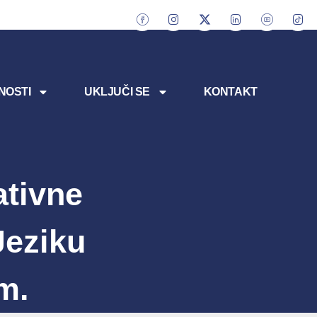
NOSTI
UKLJUČI SE
KONTAKT
tivne
Jeziku
m.