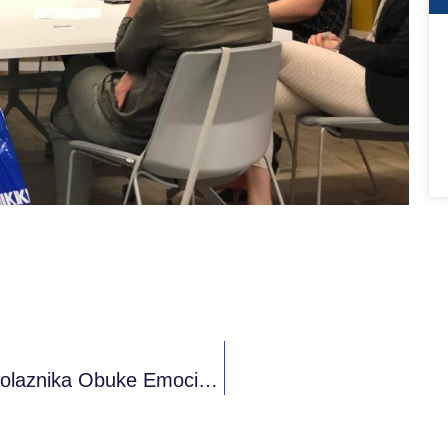
POK BL Nastavlja Sa Novom Grupom Polaznika Obuke Emocionalne Pismenosti.