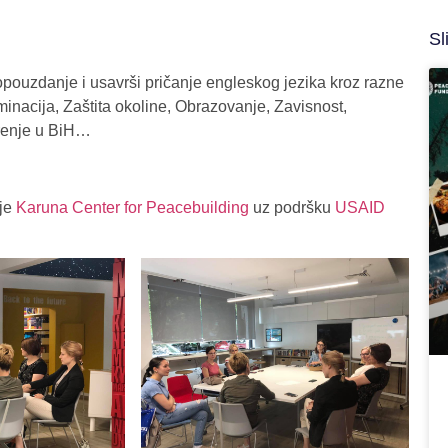
Sl
opouzdanje i usavrši pričanje engleskog jezika kroz razne
inacija, Zaštita okoline, Obrazovanje, Zavisnost,
irenje u BiH…
uje
Karuna Center for Peacebuilding
uz podršku
USAID