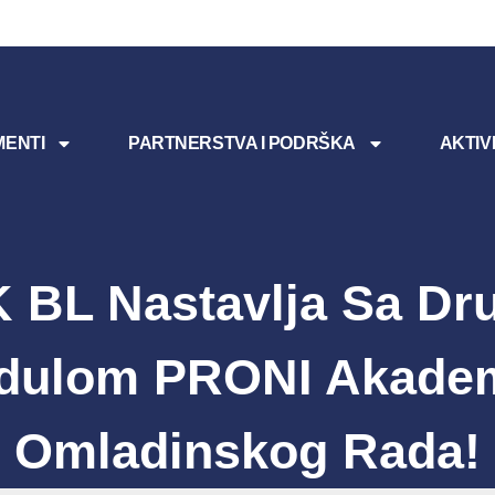
ENTI
PARTNERSTVA I PODRŠKA
AKTIV
 BL Nastavlja Sa Dr
dulom PRONI Akadem
Omladinskog Rada!