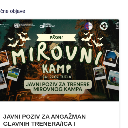
ične objave
JAVNI POZIV ZA ANGAŽMAN
GLAVNIH TRENERA/ICA I