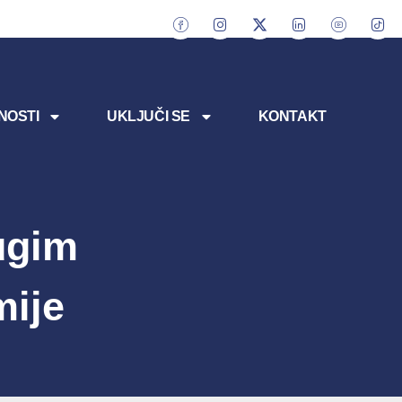
NOSTI
UKLJUČI SE
KONTAKT
ugim
ije