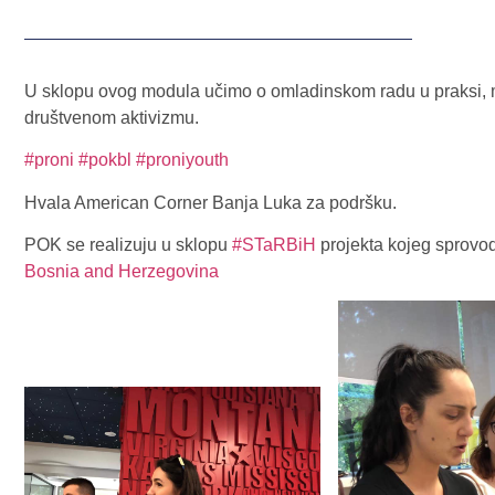
U sklopu ovog modula učimo o omladinskom radu u praksi,
društvenom aktivizmu.
#proni
#pokbl
#proniyouth
Hvala American Corner Banja Luka za podršku.
POK se realizuju u sklopu
#STaRBiH
projekta kojeg sprovo
Bosnia and Herzegovina