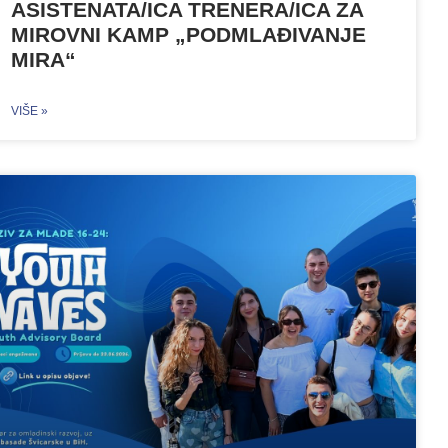
ASISTENATA/ICA TRENERA/ICA ZA
MIROVNI KAMP „PODMLAĐIVANJE
MIRA“
VIŠE »