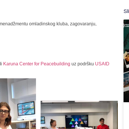
Sl
 menadžmentu omladinskog kluba, zagovaranju,
di
Karuna Center for Peacebuilding
uz podršku
USAID