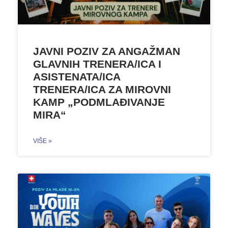
JAVNI POZIV ZA ANGAŽMAN
GLAVNIH TRENERA/ICA I
ASISTENATA/ICA
TRENERA/ICA ZA MIROVNI
KAMP „PODMLAĐIVANJE
MIRA“
VIŠE »