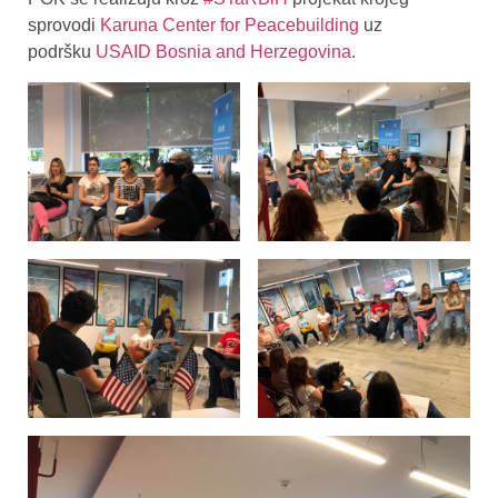
sprovodi
Karuna Center for Peacebuilding
uz
podršku
USAID Bosnia and Herzegovina
.