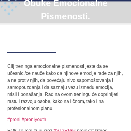
Obuke Emocionalne
Pismenosti.
Cilj treninga emocionalne pismenosti jeste da se
učesnici/ce nauče kako da njihove emocije rade za njih,
a ne protiv njih, da povećaju nivo sapomoštovanja i
samopouzdanja i da saznaju vezu između emocija,
misli i ponašanja. Rad na ovom treningu će doprinijeti
rastu i razvoju osobe, kako na ličnom, tako i na
profesionalnom planu.
#proni
#proniyouth
POK se realizuju kroz
#STaRBiH
projekat krojeg