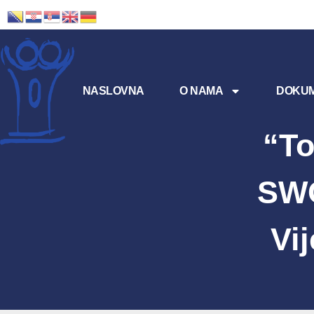
NASLOVNA
O NAMA
DOKUM
“To
SWO
Vi