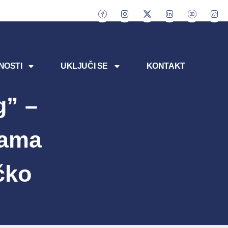
NOSTI
UKLJUČI SE
KONTAKT
g” –
cama
čko