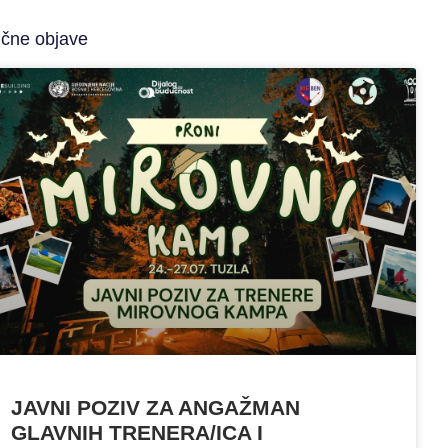
ične objave
JAVNI POZIV ZA ANGAŽMAN
GLAVNIH TRENERA/ICA I