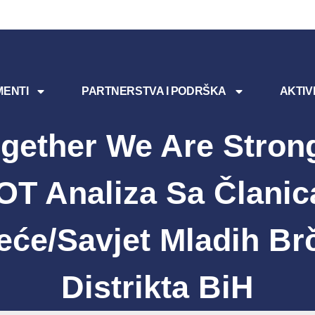
ENTI
PARTNERSTVA I PODRŠKA
AKTIV
gether We Are Stron
T Analiza Sa Člani
jeće/Savjet Mladih Br
Distrikta BiH