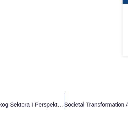
Razgovor O Trenutnoj Poziciji Omladinskog Sektora I Perspektivama Saradnje Za Buducnost 24.04.2019