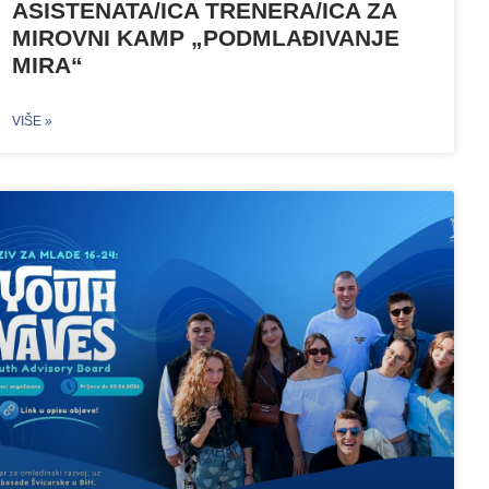
ASISTENATA/ICA TRENERA/ICA ZA
MIROVNI KAMP „PODMLAĐIVANJE
MIRA“
VIŠE »