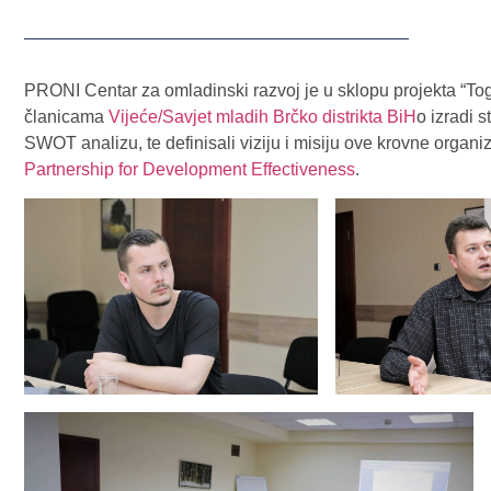
PRONI Centar za omladinski razvoj je u sklopu projekta “Tog
članicama
Vijeće/Savjet mladih Brčko distrikta BiH
o izradi 
SWOT analizu, te definisali viziju i misiju ove krovne organ
Partnership for Development Effectiveness
.