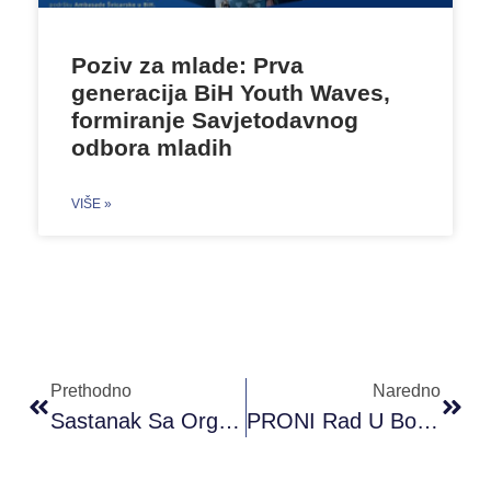
Poziv za mlade: Prva
generacija BiH Youth Waves,
formiranje Savjetodavnog
odbora mladih
VIŠE »
Prethodno
Naredno
Sastanak Sa Organizacijama Civilnog Društva 03.04.2019. Godine. Misija OSCE-A U BiH, Sarajevo
PRONI Rad U Bosni I Hercegovini.