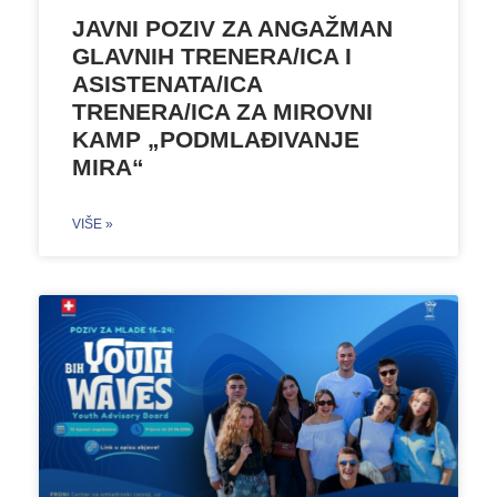
JAVNI POZIV ZA ANGAŽMAN
GLAVNIH TRENERA/ICA I
ASISTENATA/ICA
TRENERA/ICA ZA MIROVNI
KAMP „PODMLAĐIVANJE
MIRA“
VIŠE »