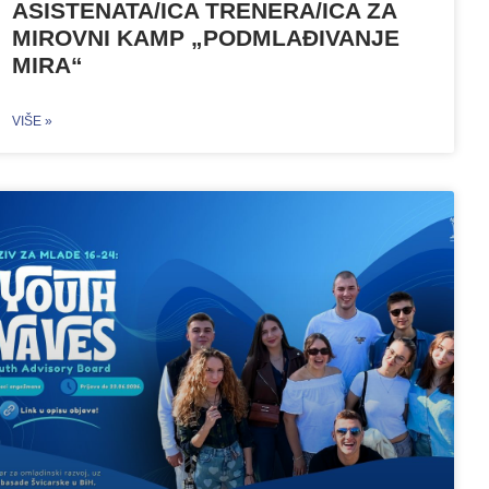
ASISTENATA/ICA TRENERA/ICA ZA
MIROVNI KAMP „PODMLAĐIVANJE
MIRA“
VIŠE »