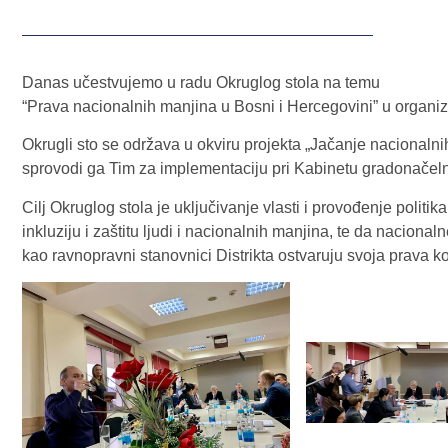
Danas učestvujemo u radu Okruglog stola na temu
“Prava nacionalnih manjina u Bosni i Hercegovini” u organiza
Okrugli sto se održava u okviru projekta „Jačanje nacionalni
sprovodi ga Tim za implementaciju pri Kabinetu gradonačelni
Cilj Okruglog stola je uključivanje vlasti i provođenje politika
inkluziju i zaštitu ljudi i nacionalnih manjina, te da naciona
kao ravnopravni stanovnici Distrikta ostvaruju svoja prava ko