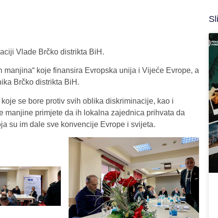
Sl
ciji Vlade Brčko distrikta BiH.
h manjina“ koje finansira Evropska unija i Vijeće Evrope, a
ka Brčko distrikta BiH.
 koje se bore protiv svih oblika diskriminacije, kao i
lne manjine primjete da ih lokalna zajednica prihvata da
ja su im dale sve konvencije Evrope i svijeta.