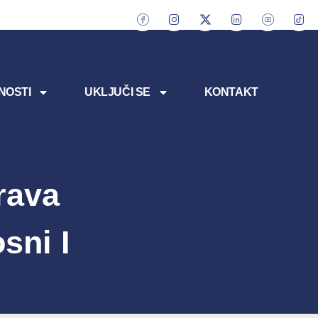
NOSTI
UKLJUČI SE
KONTAKT
rava
sni I