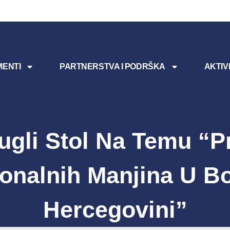
ENTI
PARTNERSTVA I PODRŠKA
AKTIV
ugli Stol Na Temu “P
onalnih Manjina U Bo
Hercegovini”