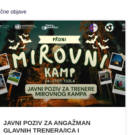
ične objave
JAVNI POZIV ZA ANGAŽMAN
GLAVNIH TRENERA/ICA I