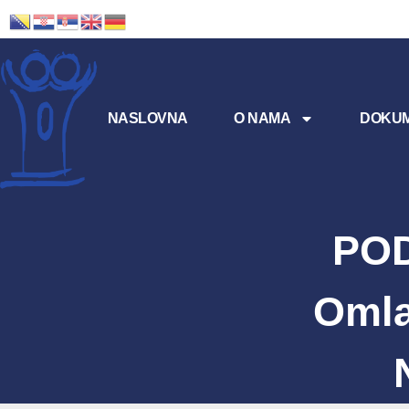
NASLOVNA
O NAMA
DOKUM
POD
Omla