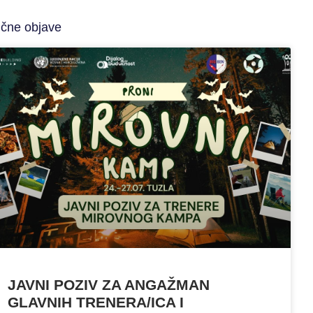
ične objave
JAVNI POZIV ZA ANGAŽMAN
GLAVNIH TRENERA/ICA I