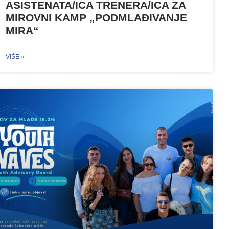
ASISTENATA/ICA TRENERA/ICA ZA
MIROVNI KAMP „PODMLAĐIVANJE
MIRA“
VIŠE »