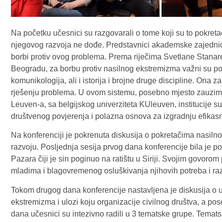
Na početku učesnici su razgovarali o tome koji su to pokreta
njegovog razvoja ne dođe. Predstavnici akademske zajednice
borbi protiv ovog problema. Prema riječima Svetlane Stanare
Beogradu, za borbu protiv nasilnog ekstremizma važni su pod
komunikologija, ali i istorija i brojne druge discipline. Ona z
rješenju problema. U ovom sistemu, posebno mjesto zauzima
Leuven-a, sa belgijskog univerziteta KUleuven, institucije s
društvenog povjerenja i polazna osnova za izgradnju efikas
Na konferenciji je pokrenuta diskusija o pokretačima nasil
razvoju. Posljednja sesija prvog dana konferencije bila j
Pazara čiji je sin poginuo na ratištu u Siriji. Svojim govor
mladima i blagovremenog osluškivanja njihovih potreba i raz
Tokom drugog dana konferencije nastavljena je diskusija o u
ekstremizma i ulozi koju organizacije civilnog društva, a p
dana učesnici su intezivno radili u 3 tematske grupe. Tema