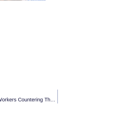
POZIV ZA NOVE UČESNIKE – “Youth Workers Countering The Violent Extremism”