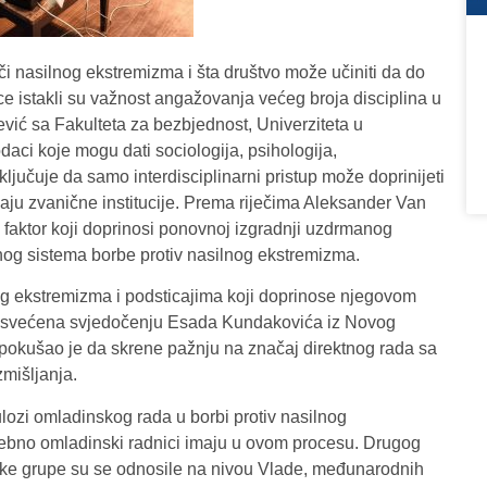
či nasilnog ekstremizma i šta društvo može učiniti da do
 istakli su važnost angažovanja većeg broja disciplina u
vić sa Fakulteta za bezbjednost, Univerziteta u
aci koje mogu dati sociologija, psihologija,
aključuje da samo interdisciplinarni pristup može doprinijeti
ju zvanične institucije. Prema riječima Aleksander Van
u faktor koji doprinosi ponovnoj izgradnji uzdrmanog
nog sistema borbe protiv nasilnog ekstremizma.
nog ekstremizma i podsticajima koji doprinose njegovom
e posvećena svjedočenju Esada Kundakovića iz Novog
om pokušao je da skrene pažnju na značaj direktnog rada sa
mišljanja.
lozi omladinskog rada u borbi protiv nasilnog
osebno omladinski radnici imaju u ovom procesu. Drugog
tske grupe su se odnosile na nivou Vlade, međunarodnih