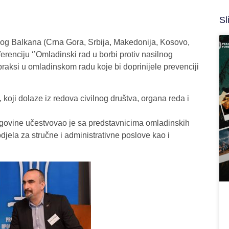
Sl
nog Balkana (Crna Gora, Srbija, Makedonija, Kosovo,
renciju ‘’Omladinski rad u borbi protiv nasilnog
 praksi u omladinskom radu koje bi doprinijele prevenciji
 koji dolaze iz redova civilnog društva, organa reda i
govine učestvovao je sa predstavnicima omladinskih
odjela za stručne i administrativne poslove kao i