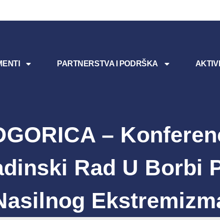
ENTI
PARTNERSTVA I PODRŠKA
AKTIV
GORICA – Konferenc
dinski Rad U Borbi P
Nasilnog Ekstremizm